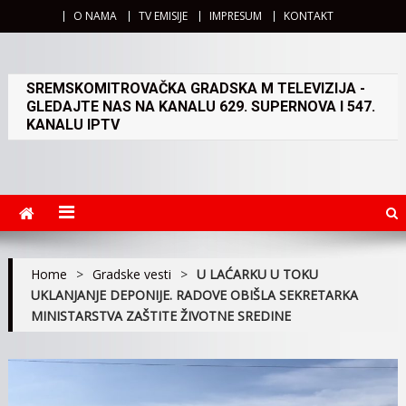
O NAMA
TV EMISIJE
IMPRESUM
KONTAKT
SREMSKOMITROVAČKA GRADSKA M TELEVIZIJA -
GLEDAJTE NAS NA KANALU 629. SUPERNOVA I 547.
KANALU IPTV
Home
>
Gradske vesti
>
U LAĆARKU U TOKU
UKLANJANJE DEPONIJE. RADOVE OBIŠLA SEKRETARKA
MINISTARSTVA ZAŠTITE ŽIVOTNE SREDINE