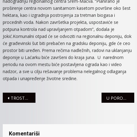
nadogradnju regionalnog centra Srem-Mačva. “Planirano je
proširenje centra novom sanitarnom kasetom površine oko šest
hektara, kao i izgradnja postrojenja za tretman biogasa i
procednih voda. Nakon završetka projekta, uspostaviće se
potpuna kontrola nad upravljanjem otpadom”, dodala je
Jokić.Komunalni otpad će se odvoziti na regionalnu deponiju, dok
će građevinski šut biti prebačen na gradsku deponiju, gde će ceo
prostor biti uređen. Prema rečima nadležnih, radovi na uklanjanju
deponije u Laćarku biće završeni do kraja juna. U narednom
periodu na ovom mestu biće postavljena ograda kao i video
nadzor, a sve u cilju rešavanje problema nelegalnog odlaganja
otpada i unapređenje životne sredine.
Navigacija
TROSTRUKI DOBITAK U MERIDIANU: Deponuj i ostvari 300% slot bonusa!
U PORODILIŠTU RAVNOPRAVNO- ROĐENO 12 DEČAKA I 12 DEVOJČICA
članaka
Komentariši