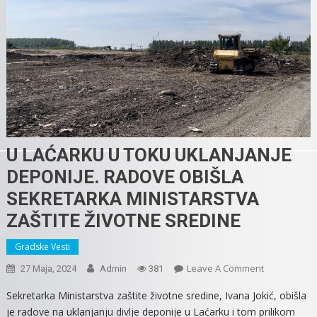
U LAĆARKU U TOKU UKLANJANJE
DEPONIJE. RADOVE OBIŠLA
SEKRETARKA MINISTARSTVA
ZAŠTITE ŽIVOTNE SREDINE
Gradske Vesti
On
Leave A Comment
27 Maja, 2024
Admin
381
U
Sekretarka Ministarstva zaštite životne sredine, Ivana Jokić, obišla
LAĆARKU
je radove na uklanjanju divlje deponije u Laćarku i tom prilikom
U