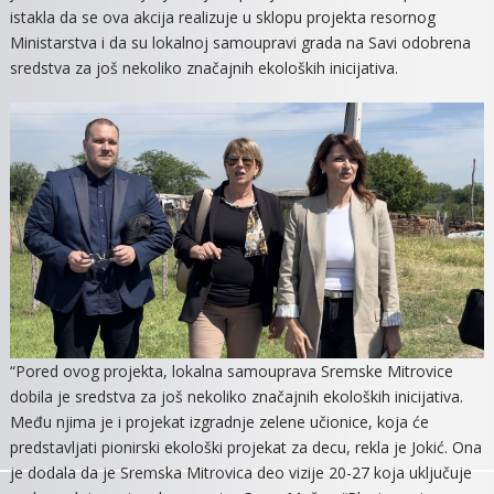
istakla da se ova akcija realizuje u sklopu projekta resornog
TOKU
Ministarstva i da su lokalnoj samoupravi grada na Savi odobrena
UKLANJANJE
sredstva za još nekoliko značajnih ekoloških inicijativa.
DEPONIJE.
RADOVE
OBIŠLA
SEKRETARK
MINISTARST
ZAŠTITE
ŽIVOTNE
SREDINE
“Pored ovog projekta, lokalna samouprava Sremske Mitrovice
dobila je sredstva za još nekoliko značajnih ekoloških inicijativa.
Među njima je i projekat izgradnje zelene učionice, koja će
predstavljati pionirski ekološki projekat za decu, rekla je Jokić. Ona
je dodala da je Sremska Mitrovica deo vizije 20-27 koja uključuje