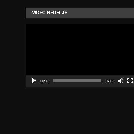
VIDEO NEDELJE
Video
Player
00:00
02:01