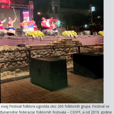
aj Festival folklora ugostila oko 200 folklornih grupa. Festival se
narodne federacije folklornih festivala – CIOFF, a od 2019. godine