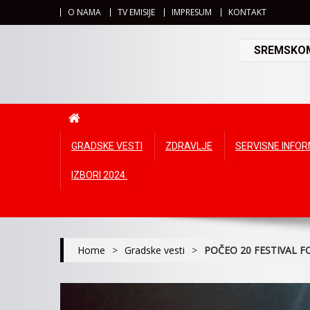
O NAMA
TV EMISIJE
IMPRESUM
KONTAKT
SREMSKOMI
GRADSKE VESTI
ZDRAVLJE
SERVISNE INFO
IZBORI 2024.
Home
>
Gradske vesti
>
POČEO 20 FESTIVAL F