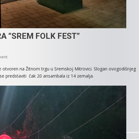
A “SREM FOLK FEST”
On
ment
POČEO
e otvoren na Žitnom trgu u Sremskoj Mitrovici. Slogan ovogodišnjeg
20
će se predstaviti čak 20 ansambala iz 14 zemalja.
FESTIVAL
FOLKLORA
“SREM
FOLK
FEST”