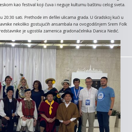
skom kao festival koji čuva i neguje kulturnu baštinu celog sveta.
u u 20:30 sati. Prethode im defilei ulicama grada. U Gradskoj kući u
edstavnike nekoliko gostujućih ansambala na ovogodišnjem Srem Folk
predstavnike je ugostila zamenica gradonačelnika Danica Nedić.