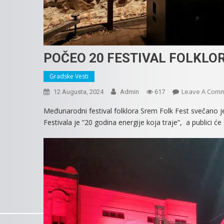
POČEO 20 FESTIVAL FOLKLOR
Gradske Vesti
Leave A Com
12 Augusta, 2024
Admin
617
Međunarodni festival folklora Srem Folk Fest svečano j
Festivala je “20 godina energije koja traje”, a publici 