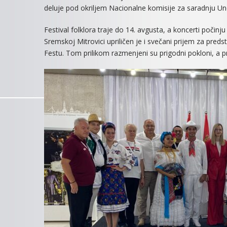
deluje pod okriljem Nacionalne komisije za saradnju Une
Festival folklora traje do 14. avgusta, a koncerti počinj
Sremskoj Mitrovici upriličen je i svečani prijem za pr
Festu. Tom prilikom razmenjeni su prigodni pokloni, a 