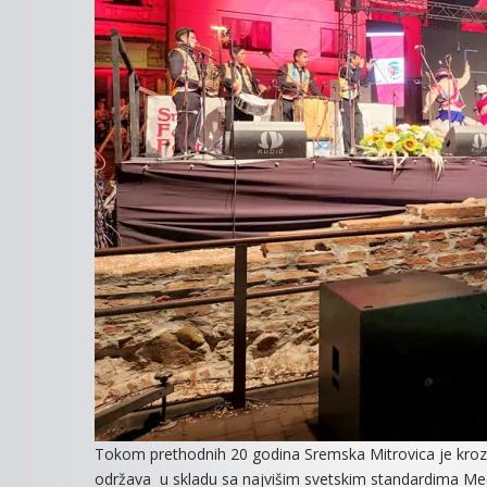
Tokom prethodnih 20 godina Sremska Mitrovica je kroz ov
održava u skladu sa najvišim svetskim standardima Među