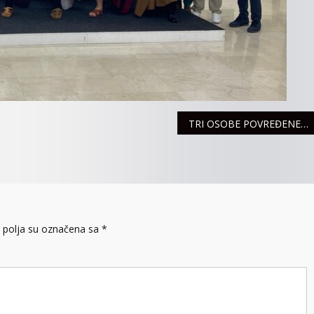
TRI OSOBE POVREĐENE U SAOBRAĆAJU
polja su označena sa
*