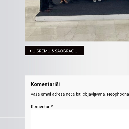
Navigacija
U SREMU 5 SAOBRAĆAJNIH NEZGODA
članaka
Komentariši
Vaša email adresa neće biti objavljivana.
Neophodna 
Komentar
*