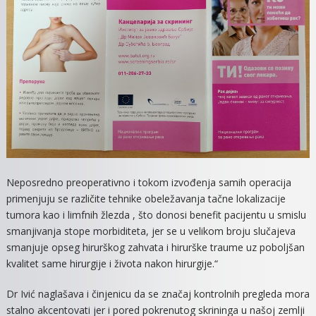
Neposredno preoperativno i tokom izvođenja samih operacija
primenjuju se različite tehnike obeležavanja tačne lokalizacije
tumora kao i limfnih žlezda , što donosi benefit pacijentu u smislu
smanjivanja stope morbiditeta, jer se u velikom broju slučajeva
smanjuje opseg hirurškog zahvata i hirurške traume uz poboljšan
kvalitet same hirurgije i života nakon hirurgije.“
Dr Ivić naglašava i činjenicu da se značaj kontrolnih pregleda mora
stalno akcentovati jer i pored pokrenutog skrininga u našoj zemlji