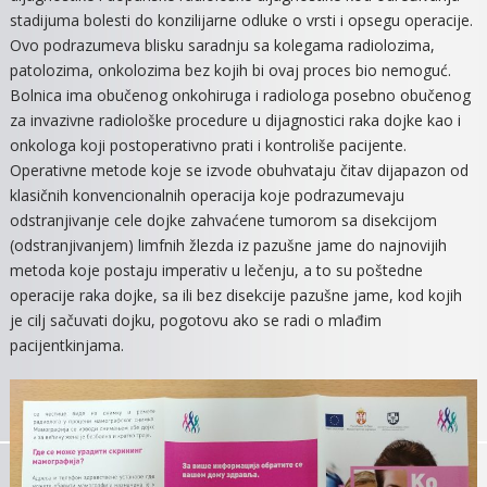
stadijuma bolesti do konzilijarne odluke o vrsti i opsegu operacije.
Ovo podrazumeva blisku saradnju sa kolegama radiolozima,
patolozima, onkolozima bez kojih bi ovaj proces bio nemoguć.
Bolnica ima obučenog onkohiruga i radiologa posebno obučenog
za invazivne radiološke procedure u dijagnostici raka dojke kao i
onkologa koji postoperativno prati i kontroliše pacijente.
Operativne metode koje se izvode obuhvataju čitav dijapazon od
klasičnih konvencionalnih operacija koje podrazumevaju
odstranjivanje cele dojke zahvaćene tumorom sa disekcijom
(odstranjivanjem) limfnih žlezda iz pazušne jame do najnovijih
metoda koje postaju imperativ u lečenju, a to su poštedne
operacije raka dojke, sa ili bez disekcije pazušne jame, kod kojih
je cilj sačuvati dojku, pogotovu ako se radi o mlađim
pacijentkinjama.