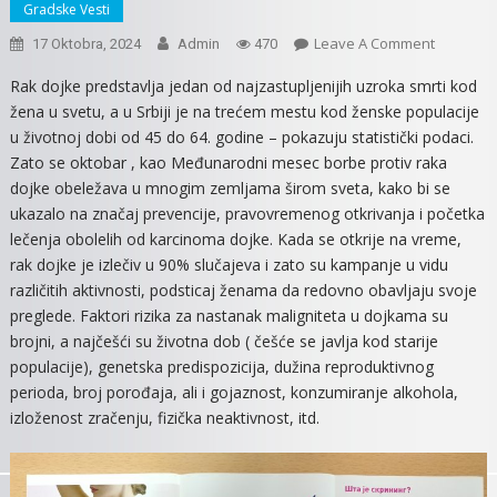
Gradske Vesti
On
Leave A Comment
17 Oktobra, 2024
Admin
470
RAZGOV
Rak dojke predstavlja jedan od najzastupljenijih uzroka smrti kod
SA
žena u svetu, a u Srbiji je na trećem mestu kod ženske populacije
PRIM.
u životnoj dobi od 45 do 64. godine – pokazuju statistički podaci.
DR.
Zato se oktobar , kao Međunarodni mesec borbe protiv raka
GORANO
dojke obeležava u mnogim zemljama širom sveta, kako bi se
IVIĆEM
ukazalo na značaj prevencije, pravovremenog otkrivanja i početka
POVODO
OKTOBRA
lečenja obolelih od karcinoma dojke. Kada se otkrije na vreme,
MEĐUNA
rak dojke je izlečiv u 90% slučajeva i zato su kampanje u vidu
MESECA
različitih aktivnosti, podsticaj ženama da redovno obavljaju svoje
BORBE
preglede. Faktori rizika za nastanak maligniteta u dojkama su
PROTIV
brojni, a najčešći su životna dob ( češće se javlja kod starije
RAKA
populacije), genetska predispozicija, dužina reproduktivnog
DOJKE
perioda, broj porođaja, ali i gojaznost, konzumiranje alkohola,
izloženost zračenju, fizička neaktivnost, itd.