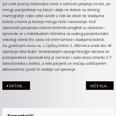
još uvek postoji nedovoljna svest o važnosti javljanja na iste, jer
mnoge pacijentkinje na žalost i dalje ne dolaze na skrining
mamografije i tako sebe uvode u rizik da obole do stadijuma
bolesti u kome je lečenje mnogo teže i neizvesnije. Kod
operisanih pacijenata redovni kontrolni pregledi su obavezni i
sprovode se u individualnim režimima za svakog pacijenta kako
onkolog odredi što zavisi od vrste tumora i stadijuma bolesti.
Na godišnjem nivou se, u Opštoj bolnici S. Mitrovica uradi oko 40
operacija raka dojke. Smanjivanjem opsega hirurgije ubrzava se
postoperativni oporavak koji je sve kraći i sada iznosi između 3-7
dana boravka u bolnici, a neki pacijenti se vraćaju uobičajenim
aktivnostima i posle tri nedelje od operacije.
Navigacija
OKTOBARFEST U SRBIJI: Priključi se i preuzmi deo nagradnog fonda od 5.000 EVRA!
VEČE KLASIČNE GITARE UZ DUO ALNO ALNO
članaka
Komentariši