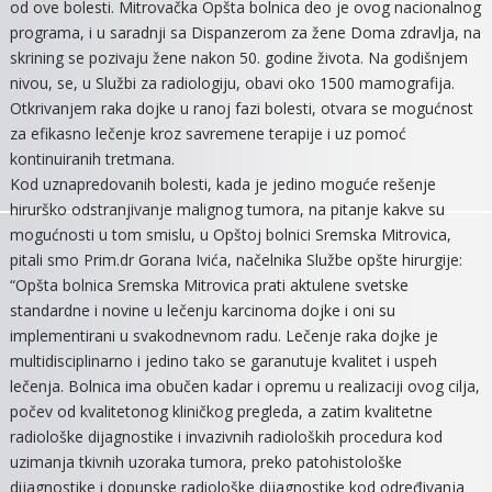
od ove bolesti. Mitrovačka Opšta bolnica deo je ovog nacionalnog
programa, i u saradnji sa Dispanzerom za žene Doma zdravlja, na
skrining se pozivaju žene nakon 50. godine života. Na godišnjem
nivou, se, u Službi za radiologiju, obavi oko 1500 mamografija.
Otkrivanjem raka dojke u ranoj fazi bolesti, otvara se mogućnost
za efikasno lečenje kroz savremene terapije i uz pomoć
kontinuiranih tretmana.
Kod uznapredovanih bolesti, kada je jedino moguće rešenje
hirurško odstranjivanje malignog tumora, na pitanje kakve su
mogućnosti u tom smislu, u Opštoj bolnici Sremska Mitrovica,
pitali smo Prim.dr Gorana Ivića, načelnika Službe opšte hirurgije:
“Opšta bolnica Sremska Mitrovica prati aktulene svetske
standardne i novine u lečenju karcinoma dojke i oni su
implementirani u svakodnevnom radu. Lečenje raka dojke je
multidisciplinarno i jedino tako se garanutuje kvalitet i uspeh
lečenja. Bolnica ima obučen kadar i opremu u realizaciji ovog cilja,
počev od kvalitetonog kliničkog pregleda, a zatim kvalitetne
radiološke dijagnostike i invazivnih radioloških procedura kod
uzimanja tkivnih uzoraka tumora, preko patohistološke
dijagnostike i dopunske radiološke dijagnostike kod određivanja