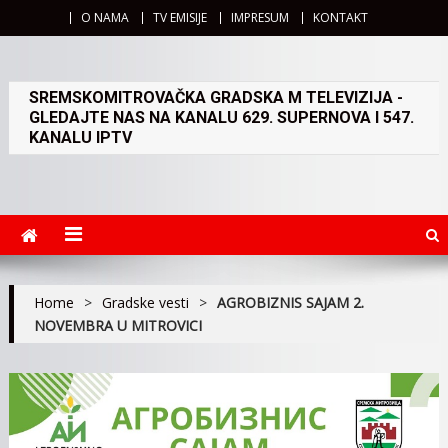
O NAMA
TV EMISIJE
IMPRESUM
KONTAKT
SREMSKOMITROVAČKA GRADSKA M TELEVIZIJA -
GLEDAJTE NAS NA KANALU 629. SUPERNOVA I 547.
KANALU IPTV
Home
>
Gradske vesti
>
AGROBIZNIS SAJAM 2.
NOVEMBRA U MITROVICI