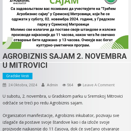
AGROBIZNIS SAJAM 2. NOVEMBRA
U MITROVICI
Gradske Vesti
On
Leave A Comment
24 Oktobra, 2024
Admin
564
AGROBIZ
U subotu, 2. novembra, u Gradskom parku u Sremskoj Mitrovici
SAJAM
održaće se treći po redu Agrobiznis sajam.
2.
NOVEMB
Organizatori manifestacije, Agrobiznis inkubator, pozivaju sve
U
izlagače da postave svoje štandove kao i da izlože svoje
MITROVIC
proizvode najkasnije do 11 časova, dok će svečano otvaranje