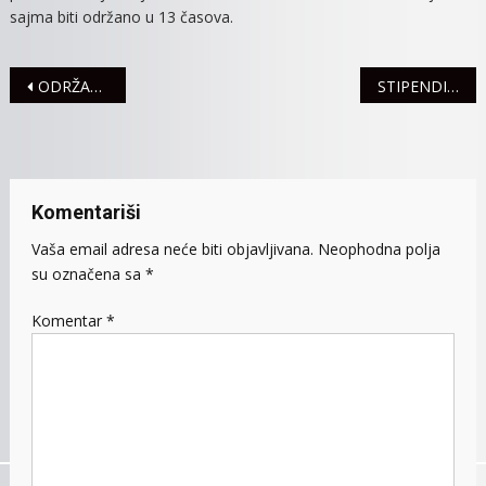
sajma biti održano u 13 časova.
Navigacija
ODRŽANA 25. JESENJA RADIONICA ,,Volim jesen zlatnu“
STIPENDIJE ZA STUDENTE
članaka
Komentariši
Vaša email adresa neće biti objavljivana.
Neophodna polja
su označena sa
*
Komentar
*