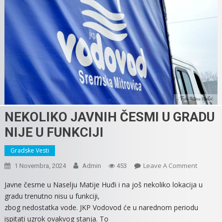
NEKOLIKO JAVNIH ČESMI U GRADU
NIJE U FUNKCIJI
Gradske Vesti
On
Leave A Comment
1 Novembra, 2024
Admin
453
NEKOLI
Javne česme u Naselju Matije Huđi i na još nekoliko lokacija u
JAVNIH
gradu trenutno nisu u funkciji,
ČESMI
zbog nedostatka vode. JKP Vodovod će u narednom periodu
U
ispitati uzrok ovakvog stanja. To
GRADU