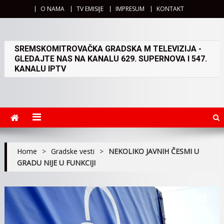
O NAMA
TV EMISIJE
IMPRESUM
KONTAKT
SREMSKOMITROVAČKA GRADSKA M TELEVIZIJA -
GLEDAJTE NAS NA KANALU 629. SUPERNOVA I 547.
KANALU IPTV
Home
>
Gradske vesti
>
NEKOLIKO JAVNIH ČESMI U
GRADU NIJE U FUNKCIJI