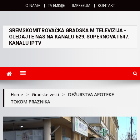
O NAMA
TV EMISIJE
IMPRESUM
KONTAKT
SREMSKOMITROVAČKA GRADSKA M TELEVIZIJA -
GLEDAJTE NAS NA KANALU 629. SUPERNOVA I 547.
KANALU IPTV
Home
>
Gradske vesti
>
DEŽURSTVA APOTEKE
TOKOM PRAZNIKA