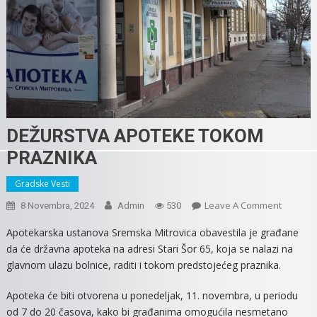
DEŽURSTVA APOTEKE TOKOM
PRAZNIKA
Gradske Vesti
On
Leave A Comment
8 Novembra, 2024
Admin
530
DEŽURS
Apotekarska ustanova Sremska Mitrovica obavestila je građane
APOTEK
da će državna apoteka na adresi Stari Šor 65, koja se nalazi na
TOKOM
glavnom ulazu bolnice, raditi i tokom predstojećeg praznika.
PRAZNI
Apoteka će biti otvorena u ponedeljak, 11. novembra, u periodu
od 7 do 20 časova, kako bi građanima omogućila nesmetano