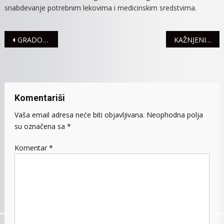
snabdevanje potrebnim lekovima i medicinskim sredstvima.
Navigacija
GRADONAČELNIK BANJA LUKE ČESTITAO MITROVČANIMA DAN GRADA I GRADSKU SLAVU
KAŽNJENI ZBOG SAOBRAĆAJNIH PREKRŠAJA
članaka
Komentariši
Vaša email adresa neće biti objavljivana.
Neophodna polja
su označena sa
*
Komentar
*