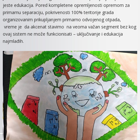
jeste edukacija. Pored kompletene opremljenosti opremom za
UČEST
primarnu separaciju, pokrivenosti 100% teritorije grada
U
organizovanim prikupljanjem primarno odvojenog otpada,
PROJE
vreme je da akcenat stavimo na veoma važan segment bez kog
O-
ovaj sistem ne može funkcionisati – uključivanje i edukacija
DVA-
JA-
najmlađih.
MO