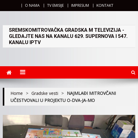
O NAMA
TV EMISIJE
IMPRESUM
KONTAKT
SREMSKOMITROVAČKA GRADSKA M TELEVIZIJA -
GLEDAJTE NAS NA KANALU 629. SUPERNOVA I 547.
KANALU IPTV
Home
>
Gradske vesti
>
NAJMLAĐI MITROVČANI
UČESTVOVALI U PROJEKTU O-DVA-JA-MO