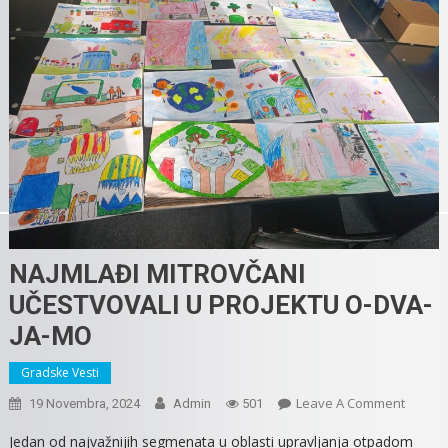
NAJMLAĐI MITROVČANI
UČESTVOVALI U PROJEKTU O-DVA-
JA-MO
Gradske Vesti
On
Leave A Comment
19 Novembra, 2024
Admin
501
NAJMLA
Jedan od najvažnijih segmenata u oblasti upravljanja otpadom
MITRO