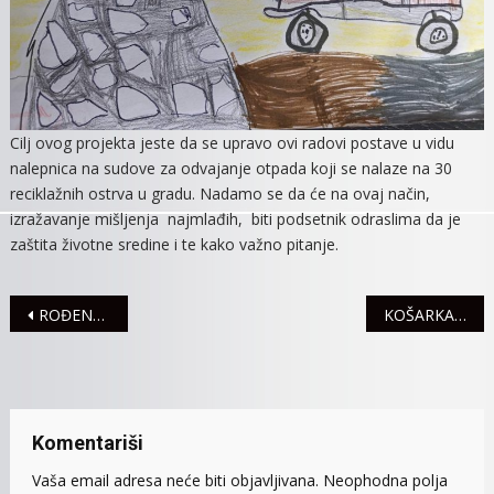
Cilj ovog projekta jeste da se upravo ovi radovi postave u vidu
nalepnica na sudove za odvajanje otpada koji se nalaze na 30
reciklažnih ostrva u gradu. Nadamo se da će na ovaj način,
izražavanje mišljenja najmlađih, biti podsetnik odraslima da je
zaštita životne sredine i te kako važno pitanje.
Navigacija
ROĐENE 23 BEBE
KOŠARKAŠI SREMA MELJU SVE PRED SOBOM
članaka
Komentariši
Vaša email adresa neće biti objavljivana.
Neophodna polja