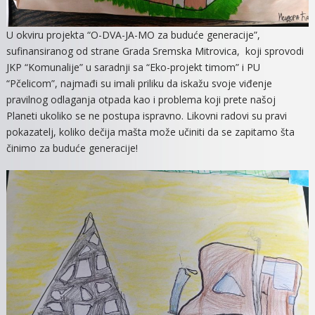
U okviru projekta “O-DVA-JA-MO za buduće generacije”,
sufinansiranog od strane Grada Sremska Mitrovica, koji sprovodi
JKP “Komunalije” u saradnji sa “Eko-projekt timom” i PU
“Pčelicom”, najmađi su imali priliku da iskažu svoje viđenje
pravilnog odlaganja otpada kao i problema koji prete našoj
Planeti ukoliko se ne postupa ispravno. Likovni radovi su pravi
pokazatelj, koliko dečija mašta može učiniti da se zapitamo šta
činimo za buduće generacije!