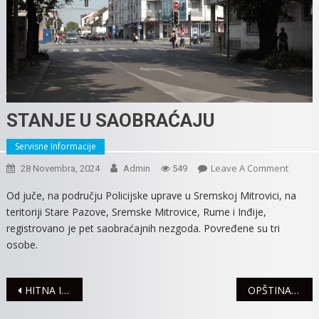
STANJE U SAOBRAĆAJU
Servisne Informacije
On
Leave A Comment
28 Novembra, 2024
Admin
549
STANJE
Od juče, na području Policijske uprave u Sremskoj Mitrovici, na
U
teritoriji Stare Pazove, Sremske Mitrovice, Rume i Inđije,
SAOBR
registrovano je pet saobraćajnih nezgoda. Povređene su tri
osobe.
Navigacija
HITNA INTERVENCIJA – MARTINCI I KUZMIN DANAS BEZ VODE
OPŠTINA PEĆINCI POMAŽE RAD MITROVAČKE BOLNICE
članaka