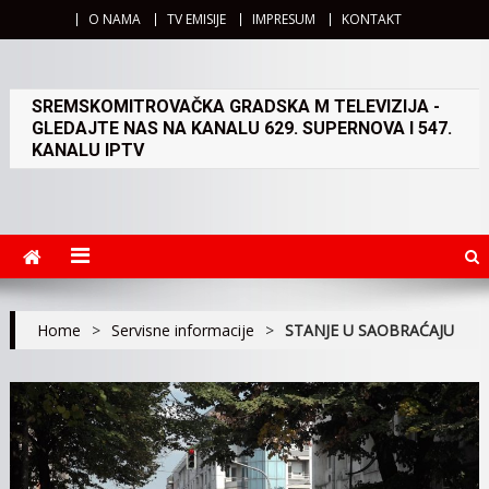
O NAMA
TV EMISIJE
IMPRESUM
KONTAKT
SREMSKOMITROVAČKA GRADSKA M TELEVIZIJA -
GLEDAJTE NAS NA KANALU 629. SUPERNOVA I 547.
KANALU IPTV
Home
>
Servisne informacije
>
STANJE U SAOBRAĆAJU