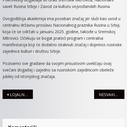
savet Rusina Srbije i Zavod za kulturu vojvođanskih Rusina.
Ovogodišnja akademija ima poseban značaj jer služi kao uvod u
centralnu državnu proslavu Nacionalnog praznika Rusina u Srbiji,
koja će se održati u januaru 2025. godine, takođe u Sremskoj
Mitrovici. Očekuju se bogat prateći program i centralna
manifestacija koji će dodatno istaknuti značaj i doprinos rusinske
zajednice kulturi i društvu Srbije.
Pozivamo sve građane da svojim prisustvom uveličaju ovaj
svečani događaj i zajedno sa rusinskom zajednicom obeleže
jubilej od istorijskog značaja.
Navigacija
LOJALNOST SE ZAISTA ISPLATI: Pridruži se, imaš bar MILION RAZLOGA ZA TO!
NESVAKIDAŠNJA IZLOŽBA PODVODNIH FOTOGRAFIJA
članaka