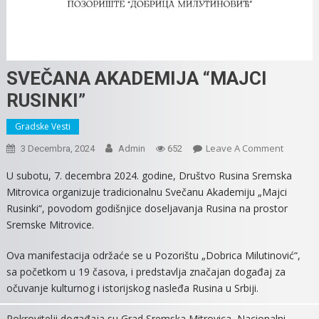
SVEČANA AKADEMIJA “MAJCI
RUSINKI”
Gradske Vesti
On
Leave A Comment
3 Decembra, 2024
Admin
652
SVEČAN
U subotu, 7. decembra 2024. godine, Društvo Rusina Sremska
AKADEMI
Mitrovica organizuje tradicionalnu Svečanu Akademiju „Majci
“MAJCI
Rusinki“, povodom godišnjice doseljavanja Rusina na prostor
RUSINKI
Sremske Mitrovice.
Ova manifestacija održaće se u Pozorištu „Dobrica Milutinović“,
sa početkom u 19 časova, i predstavlja značajan događaj za
očuvanje kulturnog i istorijskog nasleđa Rusina u Srbiji.
Pokrovitelji događaja su Grad Sremska Mitrovica, Nacionalni