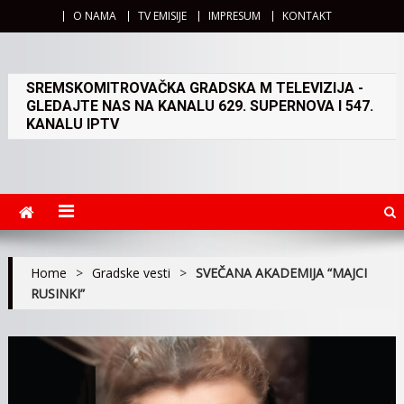
O NAMA
TV EMISIJE
IMPRESUM
KONTAKT
SREMSKOMITROVAČKA GRADSKA M TELEVIZIJA -
GLEDAJTE NAS NA KANALU 629. SUPERNOVA I 547.
KANALU IPTV
Home
>
Gradske vesti
>
SVEČANA AKADEMIJA “MAJCI
RUSINKI”