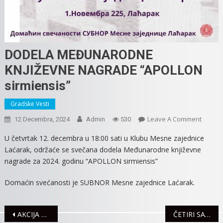
DODELA MEĐUNARODNE
KNJIŽEVNE NAGRADE “APOLLON
sirmiensis”
Gradske Vesti
On
Leave A Comment
12 Decembra, 2024
Admin
530
DODEL
U četvrtak 12. decembra u 18:00 sati u Klubu Mesne zajednice
MEĐUN
Laćarak, održaće se svečana dodela Međunarodne književne
KNJIŽE
nagrade za 2024. godinu “APOLLON sirmiensis”
NAGRA
“APOL
Domaćin svećanosti je SUBNOR Mesne zajednice Laćarak.
Sirmien
Navigacija
AKCIJA UPRAVE SAOBRAĆAJNE POLICIJE
ČETIRI SAOBRAĆAJNE NEZGODE