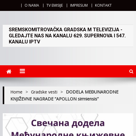
O NAMA
TV EMISIJE
IMPRESUM
KONTAKT
SREMSKOMITROVAČKA GRADSKA M TELEVIZIJA -
GLEDAJTE NAS NA KANALU 629. SUPERNOVA I 547.
KANALU IPTV
Home
>
Gradske vesti
>
DODELA MEĐUNARODNE
KNJIŽEVNE NAGRADE “APOLLON sirmiensis”