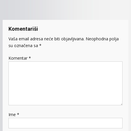
članaka
Komentariši
Vaša email adresa neće biti objavljivana.
Neophodna polja
su označena sa
*
Komentar
*
Ime
*