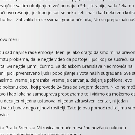
evojčice sa tim oboljenjem već primaju u Srbiji terapiju, sada čekamo 
NEGOVATELJ
či ovo rešenje, jer lepo je kad se neko seti i nas i kad neko zna kolik
odna. Zahvalila bih se svima i gradonačelniku, što su prepoznali na
o ovu meru.
ncipu sad najviše rade emocije. Meni je jako drago da smo mi na pravo
tu problema, da je negde video da postoje i ljudi koji se susreću sa
a. Svi negde jurimi, žurimo. Sa dolaskom Branislava Nedimovića na
ni ljudi, prvenstveno ljudi i poboljšanje života naših sugrađana. Sve s
limo. Vreme je praznika, vreme je darivanja, deljenja poklona, evo
ško bolesnu decu, koji provode 24 časa sa svojom decom. Niko ne mo
društvo i kao lokalna samouprava prepoznamo to i vidimo da možemo d
decu jer ni jedna ustanova, ni jedan zdravstveni centar, ni jedan
ružiti veću ljubav nego njihovi rositelji. Zato je ova pomoć roditeljima vrl
vice.
 budžeta Grada Sremska Mitrovica primaće mesečnu novčanu naknadu
u za iznos doprinosa obaveznog osiguranja.