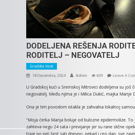
DODELJENA REŠENJA RODITE
RODITELJ – NEGOVATELJ
Gradske Vesti
Leave A Co
18 Decembra, 2024
Admin
639
U Gradskoj kući u Sremskoj Mitrovici dodeljena su još čet
negovatelj. Među njima je i Milica Dukić, majka Marije 
Ona je tim povodom istakla je zahvalna lokalnoj samoup
“Moja ćerka Marija boluje od bulozne epidermolize. To j
zahteva negu 24 sata i previjanje jer su rane slične ope
traje po pet-šest sati dnevno, nekad i ceo dan, sve zavi