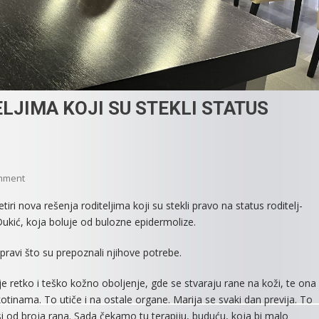
LJIMA KOJI SU STEKLI STATUS
On
mment
DODELJENA
iri nova rešenja roditeljima koji su stekli pravo na status roditelj-
REŠENJA
Dukić, koja boluje od bulozne epidermolize.
RODITELJIMA
KOJI
ravi što su prepoznali njihove potrebe.
SU
STEKLI
e retko i teško kožno oboljenje, gde se stvaraju rane na koži, te ona
STATUS
kotinama. To utiče i na ostale organe. Marija se svaki dan previja. To
RODITELJ
si od broja rana. Sada čekamo tu terapiju, buduću, koja bi malo
–