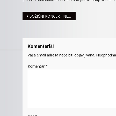
Navigacija
BOŽIĆNI KONCERT NEMAČKOG UDRUŽENJA “SYRMISCH MITROWITZ”
članaka
Komentariši
Vaša email adresa neće biti objavljivana.
Neophodna 
Komentar
*