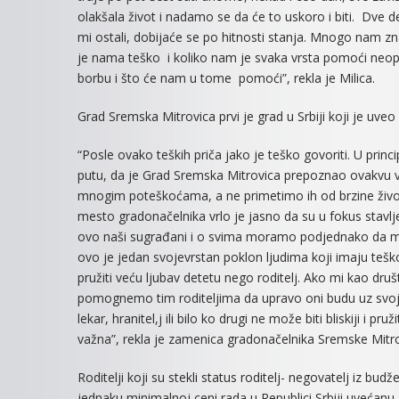
olakšala život i nadamo se da će to uskoro i biti. Dve d
mi ostali, dobijaće se po hitnosti stanja. Mnogo nam zna
je nama teško i koliko nam je svaka vrsta pomoći neoph
borbu i što će nam u tome pomoći”, rekla je Milica.
Grad Sremska Mitrovica prvi je grad u Srbiji koji je uve
“Posle ovako teških priča jako je teško govoriti. U pri
putu, da je Grad Sremska Mitrovica prepoznao ovakvu vrs
mnogim poteškoćama, a ne primetimo ih od brzine život
mesto gradonačelnika vrlo je jasno da su u fokus stavlje
ovo naši sugrađani i o svima moramo podjednako da mis
ovo je jedan svojevrstan poklon ljudima koji imaju te
pružiti veću ljubav detetu nego roditelj. Ako mi kao 
pomognemo tim roditeljima da upravo oni budu uz svoju 
lekar, hranitel,j ili bilo ko drugi ne može biti bliskiji i p
važna”, rekla je zamenica gradonačelnika Sremske Mitro
Roditelji koji su stekli status roditelj- negovatelj iz
jednaku minimalnoj ceni rada u Republici Srbiji uvećan