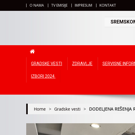
O NAMA
TV EMISIJE
IMPRESUM
KONTAKT
SREMSKOMI
GRADSKE VESTI
ZDRAVLJE
SERVISNE INFO
IZBORI 2024.
Home
>
Gradske vesti
>
DODELJENA REŠENJA R