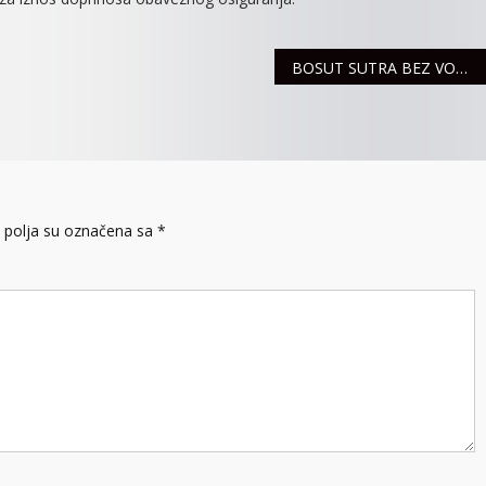
BOSUT SUTRA BEZ VODE, U SREMSKOJ RAČI KRAĆI ZASTOJ
polja su označena sa
*