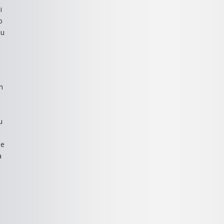
i
o
šu
m
u
že
a
o