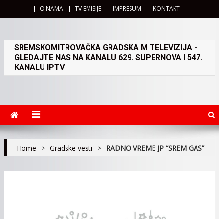
O NAMA
TV EMISIJE
IMPRESUM
KONTAKT
SREMSKOMITROVAČKA GRADSKA M TELEVIZIJA -
GLEDAJTE NAS NA KANALU 629. SUPERNOVA I 547.
KANALU IPTV
Home
>
Gradske vesti
>
RADNO VREME JP “SREM GAS”