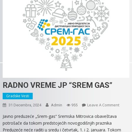
RADNO VREME JP “SREM GAS”
Gradske Vesti
On
Leave A Comment
31 Decembra, 2024
Admin
955
RADNO
Javno preduzeće „Srem-gas“ Sremska Mitrovica obaveštava
VREME
potrošače da tokom predstojećih novogodišnjih praznika
JP
Preduzeće neće raditi u sredu i četvrtak, 1. i 2. januara. Tokom
“SREM