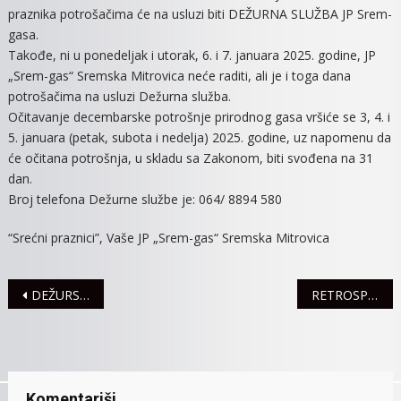
praznika potrošačima će na usluzi biti DEŽURNA SLUŽBA JP Srem-
GAS”
gasa.
Takođe, ni u ponedeljak i utorak, 6. i 7. januara 2025. godine, JP
„Srem-gas“ Sremska Mitrovica neće raditi, ali je i toga dana
potrošačima na usluzi Dežurna služba.
Očitavanje decembarske potrošnje prirodnog gasa vršiće se 3, 4. i
5. januara (petak, subota i nedelja) 2025. godine, uz napomenu da
će očitana potrošnja, u skladu sa Zakonom, biti svođena na 31
dan.
Broj telefona Dežurne službe je: 064/ 8894 580
“Srećni praznici”, Vaše JP „Srem-gas“ Sremska Mitrovica
Navigacija
DEŽURSTVA JKP “VODOVOD”
RETROSPEKTIVA PRVOG POLUGODIŠTA MUZIČKE ŠKOLE
članaka
Komentariši