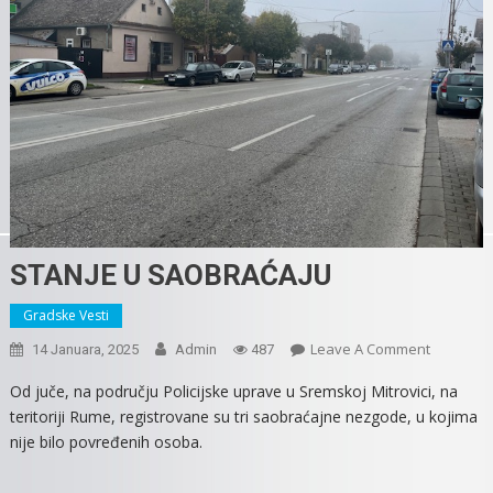
STANJE U SAOBRAĆAJU
Gradske Vesti
On
Leave A Comment
14 Januara, 2025
Admin
487
STANJE
Od juče, na području Policijske uprave u Sremskoj Mitrovici, na
U
teritoriji Rume, registrovane su tri saobraćajne nezgode, u kojima
SAOBRAĆ
nije bilo povređenih osoba.