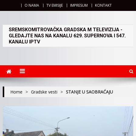
O NAMA
TV EMISIJE
IMPRESUM
KONTAKT
SREMSKOMITROVAČKA GRADSKA M TELEVIZIJA -
GLEDAJTE NAS NA KANALU 629. SUPERNOVA I 547.
KANALU IPTV
Home
>
Gradske vesti
>
STANJE U SAOBRAĆAJU