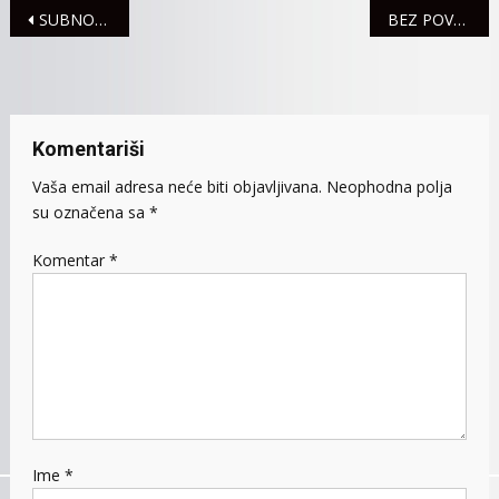
Navigacija
SUBNOR MZ LAĆARAK ORGANIZUJE NOVOGODIŠNJU PROSLAVU
BEZ POVREĐENIH U SAOBRAĆAJU
članaka
Komentariši
Vaša email adresa neće biti objavljivana.
Neophodna polja
su označena sa
*
Komentar
*
Ime
*