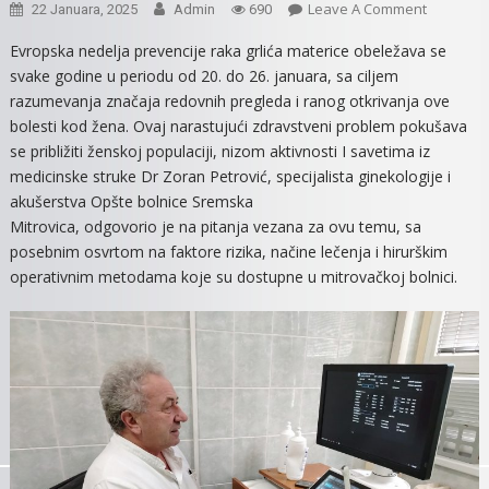
On
Leave A Comment
22 Januara, 2025
Admin
690
DR
Evropska nedelja prevencije raka grlića materice obeležava se
ZORAN
svake godine u periodu od 20. do 26. januara, sa ciljem
PETROVIĆ
razumevanja značaja redovnih pregleda i ranog otkrivanja ove
SPEC.GIN
bolesti kod žena. Ovaj narastujući zdravstveni problem pokušava
I
se približiti ženskoj populaciji, nizom aktivnosti I savetima iz
AKUŠERS
medicinske struke Dr Zoran Petrović, specijalista ginekologije i
MITROVA
BOLNICE:
akušerstva Opšte bolnice Sremska
PREVENTI
Mitrovica, odgovorio je na pitanja vezana za ovu temu, sa
PREGLEDI
posebnim osvrtom na faktore rizika, načine lečenja i hirurškim
PRESUDN
operativnim metodama koje su dostupne u mitrovačkoj bolnici.