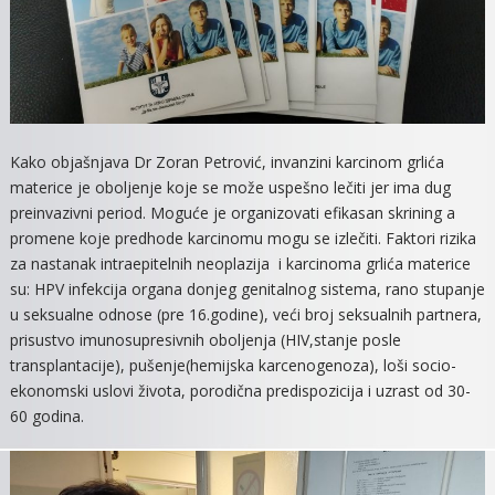
Kako objašnjava Dr Zoran Petrović, invanzini karcinom grlića
materice je oboljenje koje se može uspešno lečiti jer ima dug
preinvazivni period. Moguće je organizovati efikasan skrining a
promene koje predhode karcinomu mogu se izlečiti. Faktori rizika
za nastanak intraepitelnih neoplazija i karcinoma grlića materice
su: HPV infekcija organa donjeg genitalnog sistema, rano stupanje
u seksualne odnose (pre 16.godine), veći broj seksualnih partnera,
prisustvo imunosupresivnih oboljenja (HIV,stanje posle
transplantacije), pušenje(hemijska karcenogenoza), loši socio-
ekonomski uslovi života, porodična predispozicija i uzrast od 30-
60 godina.