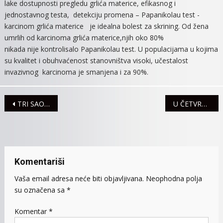
lake dostupnosti pregledu grlića materice, efikasnog i
jednostavnog testa, detekciju promena – Papanikolau test -
karcinom grlića materice je idealna bolest za skrining. Od žena
umrlih od karcinoma grlića materice,njih oko 80%
nikada nije kontrolisalo Papanikolau test. U populacijama u kojima
su kvalitet i obuhvaćenost stanovništva visoki, učestalost
invazivnog karcinoma je smanjena i za 90%.
Navigacija
TRI SAOBRAĆAJNE NEZGODE U SREMU
U ČETVRTAK AKCIJA DOBROVOLJNOG DAVANJA KRVI
članaka
Komentariši
Vaša email adresa neće biti objavljivana.
Neophodna polja
su označena sa
*
Komentar
*