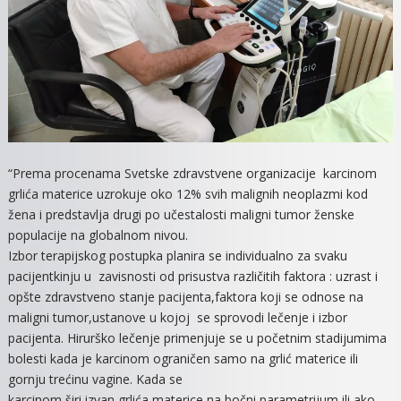
“Prema procenama Svetske zdravstvene organizacije karcinom
grlića materice uzrokuje oko 12% svih malignih neoplazmi kod
žena i predstavlja drugi po učestalosti maligni tumor ženske
populacije na globalnom nivou.
Izbor terapijskog postupka planira se individualno za svaku
pacijentkinju u zavisnosti od prisustva različitih faktora : uzrast i
opšte zdravstveno stanje pacijenta,faktora koji se odnose na
maligni tumor,ustanove u kojoj se sprovodi lečenje i izbor
pacijenta. Hirurško lečenje primenjuje se u početnim stadijumima
bolesti kada je karcinom ograničen samo na grlić materice ili
gornju trećinu vagine. Kada se
karcinom širi izvan grlića materice na bočni parametrijum ili ako