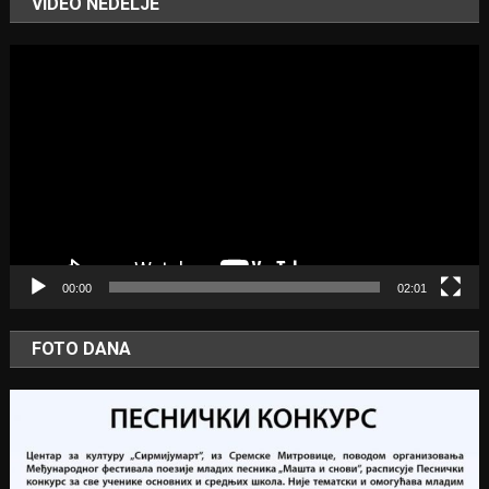
VIDEO NEDELJE
Video
Player
00:00
02:01
FOTO DANA