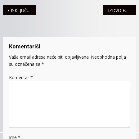
Navigacija
ISKLJUČENJA STRUJE ZA UTORAK, 11. FEBRUAR
IZDVOJENA SREDSTVA ZA NABAVKU SPECIJALIZOVANOG TERENSKOG VOZILA ZA UZORKOVANJE ZEMLJIŠTA
članaka
Komentariši
Vaša email adresa neće biti objavljivana.
Neophodna polja
su označena sa
*
Komentar
*
Ime
*