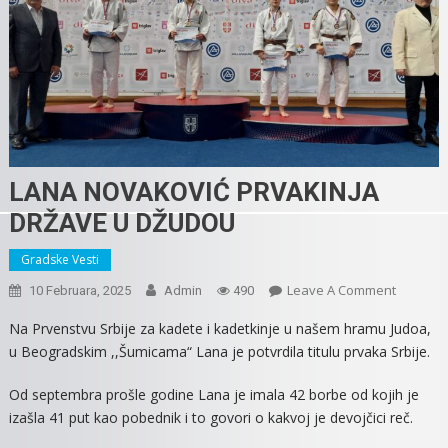
LANA NOVAKOVIĆ PRVAKINJA
DRŽAVE U DŽUDOU
Gradske Vesti
On
Leave A Comment
10 Februara, 2025
Admin
490
LANA
Na Prvenstvu Srbije za kadete i kadetkinje u našem hramu Judoa,
NOVAKO
u Beogradskim ,,Šumicama“ Lana je potvrdila titulu prvaka Srbije.
PRVAKIN
DRŽAVE
Od septembra prošle godine Lana je imala 42 borbe od kojih je
U
izašla 41 put kao pobednik i to govori o kakvoj je devojčici reč.
DŽUDOU