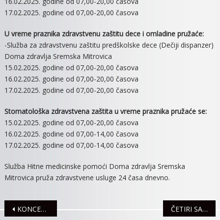
16.02.2025. godine od 07,00-20,00 časova
17.02.2025. godine od 07,00-20,00 časova
U vreme praznika zdravstvenu zaštitu dece i omladine pružaće:
-Služba za zdravstvenu zaštitu predškolske dece (Dečiji dispanzer)
Doma zdravlja Sremska Mitrovica
15.02.2025. godine od 07,00-20,00 časova
16.02.2025. godine od 07,00-20,00 časova
17.02.2025. godine od 07,00-20,00 časova
Stomatološka zdravstvena zaštita u vreme praznika pružaće se:
15.02.2025. godine od 07,00-20,00 časova
16.02.2025. godine od 07,00-14,00 časova
17.02.2025. godine od 07,00-14,00 časova
Služba Hitne medicinske pomoći Doma zdravlja Sremska
Mitrovica pruža zdravstvene usluge 24 časa dnevno.
Navigacija
KONCERT FILMSKE MUZIKE MINE LAZAREVIĆ
ČETIRI SAOBRAĆAJNE NEZGODE