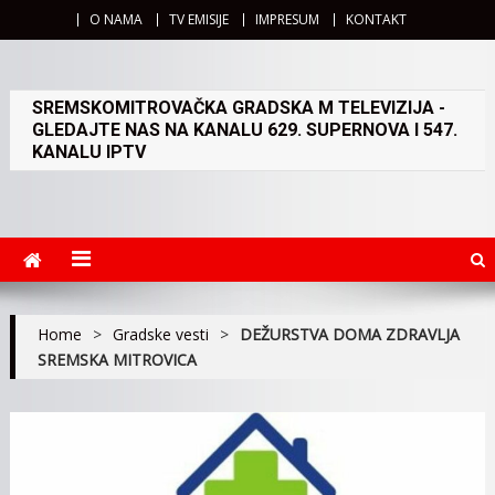
O NAMA
TV EMISIJE
IMPRESUM
KONTAKT
SREMSKOMITROVAČKA GRADSKA M TELEVIZIJA -
GLEDAJTE NAS NA KANALU 629. SUPERNOVA I 547.
KANALU IPTV
Home
>
Gradske vesti
>
DEŽURSTVA DOMA ZDRAVLJA
SREMSKA MITROVICA