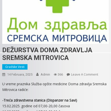
DEŽURSTVA DOMA ZDRAVLJA
SREMSKA MITROVICA
Gradske Vesti
On
Leave A Comment
14 Februara, 2025
Admin
366
DEŽURS
U vreme praznika Služba opšte medicine Doma zdravlja Sremska
DOMA
Mitrovica radiće:
ZDRAVLJ
SREMSK
-Treća zdravstvena stanica (Dispanzer na Savi)
MITROVI
15.02.2025. godine od 07,00-20,00 časova