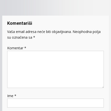
članaka
Komentariši
Vaša email adresa neće biti objavljivana.
Neophodna polja
su označena sa
*
Komentar
*
Ime
*