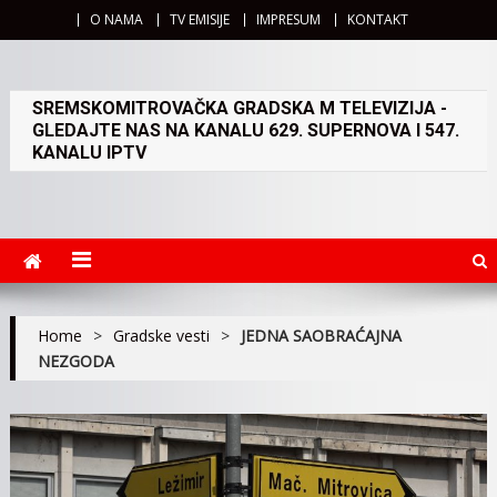
O NAMA
TV EMISIJE
IMPRESUM
KONTAKT
SREMSKOMITROVAČKA GRADSKA M TELEVIZIJA -
GLEDAJTE NAS NA KANALU 629. SUPERNOVA I 547.
KANALU IPTV
Home
>
Gradske vesti
>
JEDNA SAOBRAĆAJNA
NEZGODA