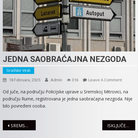
JEDNA SAOBRAĆAJNA NEZGODA
Gradske Vesti
On
Leave A Comment
18 Februara, 2025
Admin
316
JEDNA
Od juče, na području Policijske uprave u Sremskoj Mitrovici, na
SAOBRA
području Rume, registrovana je jedna saobraćajna nezgoda. Nije
NEZGOD
bilo povređeni osoba.
Navigacija
SREMSKE NOVINE NAGRADILE NAJBOLJE SPORTISTE SREMA
ISKLJUČENJA STRUJE ZA SREDU
članaka