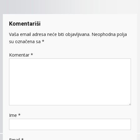
Komentariši
Vaša email adresa neće biti objavljivana.
Neophodna polja
su označena sa
*
Komentar
*
Ime
*
Email
*