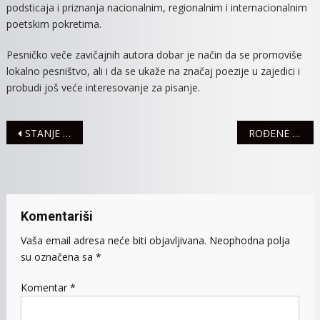
podsticaja i priznanja nacionalnim, regionalnim i internacionalnim
poetskim pokretima.
Pesničko veče zavičajnih autora dobar je način da se promoviše
lokalno pesništvo, ali i da se ukaže na značaj poezije u zajedici i
probudi još veće interesovanje za pisanje.
Navigacija
STANJE NA SREMSKIM PUTEVIMA
ROĐENE 24 BEBE
članaka
Komentariši
Vaša email adresa neće biti objavljivana.
Neophodna polja
su označena sa
*
Komentar
*