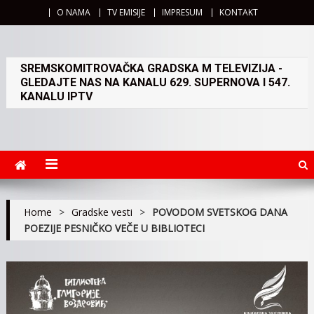
O NAMA
TV EMISIJE
IMPRESUM
KONTAKT
SREMSKOMITROVAČKA GRADSKA M TELEVIZIJA -
GLEDAJTE NAS NA KANALU 629. SUPERNOVA I 547.
KANALU IPTV
Home
>
Gradske vesti
>
POVODOM SVETSKOG DANA
POEZIJE PESNIČKO VEČE U BIBLIOTECI