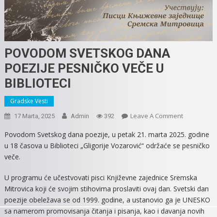
POVODOM SVETSKOG DANA
POEZIJE PESNIČKO VEČE U
BIBLIOTECI
Gradske Vesti
On
Leave A Comment
17 Marta, 2025
Admin
392
POVODOM
Povodom Svetskog dana poezije, u petak 21. marta 2025. godine
SVETSKOG
u 18 časova u Biblioteci „Gligorije Vozarović“ održaće se pesničko
DANA
veče.
POEZIJE
PESNIČKO
U programu će učestvovati pisci Književne zajednice Sremska
VEČE
Mitrovica koji će svojim stihovima proslaviti ovaj dan. Svetski dan
U
poezije obeležava se od 1999. godine, a ustanovio ga je UNESKO
BIBLIOTECI
sa namerom promovisanja čitanja i pisanja, kao i davanja novih