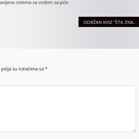
tavljena cisterna sa vodom za piće.
ODRŽAN KVIZ “ŠTA ZNAŠ O BRANKU RADIČEVIĆU”
polja su označena sa
*