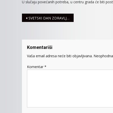
U slučaju povećanih potreba, u centru grada će biti pos
Navigacija
SVETSKI DAN ZDRAVLJA OBELEŽIĆE SE U PONEDELJAK
članaka
Komentariši
Vaša email adresa neće biti objavljivana.
Neophodna 
Komentar
*