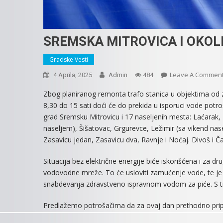
SREMSKA MITROVICA I OKOL
Gradske Vesti
Leave A Commen
4 Aprila, 2025
Admin
484
Zbog planiranog remonta trafo stanica u objektima od 
8,30 do 15 sati doći će do prekida u isporuci vode pot
grad Sremsku Mitrovicu i 17 naseljenih mesta: Laćarak,
naseljem), Šišatovac, Grgurevce, Ležimir (sa vikend na
Zasavicu jedan, Zasavicu dva, Ravnje i Noćaj. Divoš i
Situacija bez električne energije biće iskorišćena i za d
vodovodne mreže. To će usloviti zamućenje vode, te je
snabdevanja zdravstveno ispravnom vodom za piće. S tim 
Predlažemo potrošačima da za ovaj dan prethodno pripr