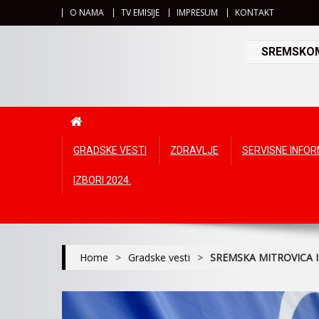
O NAMA
TV EMISIJE
IMPRESUM
KONTAKT
SREMSKOMI
GRADSKE VESTI
ZDRAVLJE
SERVISNE INFO
IZBORI 2024.
Home
>
Gradske vesti
>
SREMSKA MITROVICA 