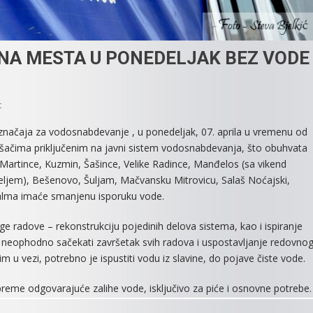
NA MESTA U PONEDELJAK BEZ VODE
On
t
SREMSKA
značaja za vodosnabdevanje , u ponedeljak, 07. aprila u vremenu od
MITROVICA
rošačima priključenim na javni sistem vodosnabdevanja, što obuhvata
I
 Martince, Kuzmin, Šašince, Velike Radince, Manđelos (sa vikend
OKOLNA
seljem), Bešenovo, Šuljam, Mačvansku Mitrovicu, Salaš Noćajski,
MESTA
 Čalma imaće smanjenu isporuku vode.
U
PONEDELJAK
ruge radove – rekonstrukciju pojedinih delova sistema, kao i ispiranje
BEZ
 neophodno sačekati završetak svih radova i uspostavljanje redovno
VODE
u vezi, potrebno je ispustiti vodu iz slavine, do pojave čiste vode.
eme odgovarajuće zalihe vode, isključivo za piće i osnovne potrebe.