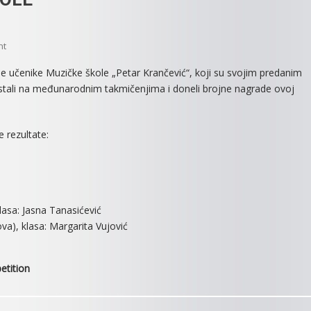
On
nt
USPESI
ne učenike Muzičke škole „Petar Krančević“, koji su svojim predanim
UČENIKA
istali na međunarodnim takmičenjima i doneli brojne nagrade ovoj
MUZIČKE
ŠKOLE
 rezultate:
lasa: Jasna Tanasićević
a), klasa: Margarita Vujović
etition