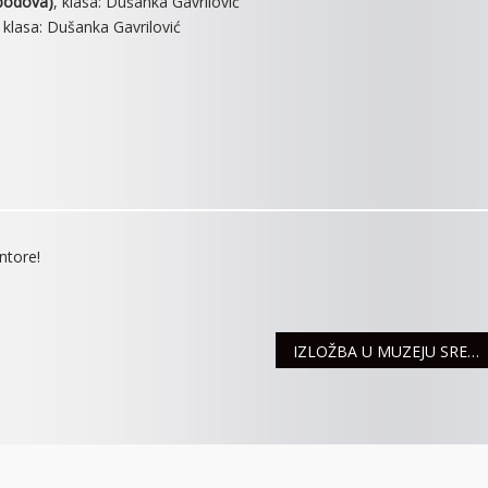
 bodova)
, klasa: Dušanka Gavrilović
 klasa: Dušanka Gavrilović
ntore!
IZLOŽBA U MUZEJU SREMA