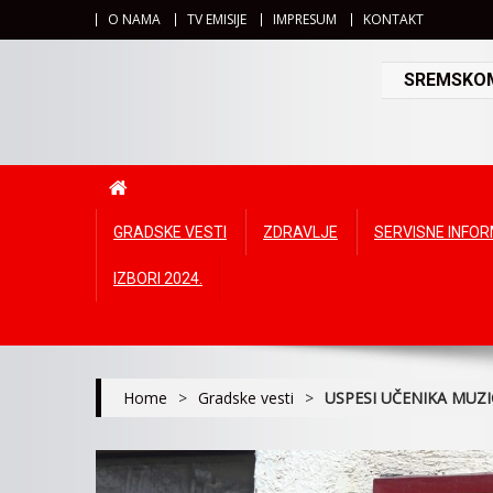
O NAMA
TV EMISIJE
IMPRESUM
KONTAKT
SREMSKOMI
GRADSKE VESTI
ZDRAVLJE
SERVISNE INFO
IZBORI 2024.
Home
>
Gradske vesti
>
USPESI UČENIKA MUZI