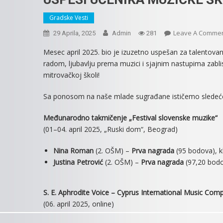
Gradske Vesti
Leave A Comme
29 Aprila, 2025
Admin
281
Mesec april 2025. bio je izuzetno uspešan za talentova
radom, ljubavlju prema muzici i sjajnim nastupima zabl
mitrovačkoj školi!
Sa ponosom na naše mlade sugrađane ističemo sledeće
Međunarodno takmičenje „Festival slovenske muzike“
(01–04. april 2025, „Ruski dom“, Beograd)
Nina Roman
(2. OŠM) –
Prva nagrada
(95 bodova), k
Justina Petrović
(2. OŠM) –
Prva nagrada
(97,20 bodov
S. E. Aphrodite Voice – Cyprus International Music Comp
(06. april 2025, online)