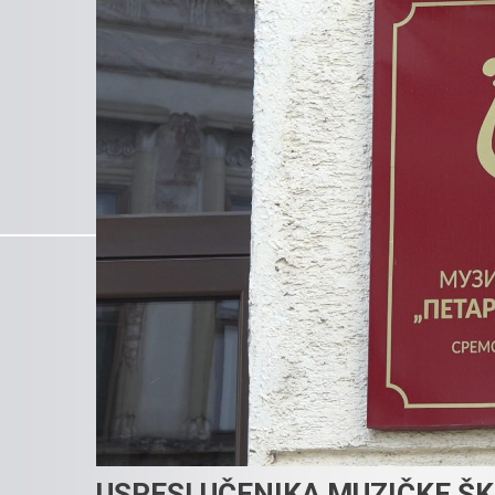
USPESI UČENIKA MUZIČKE Š