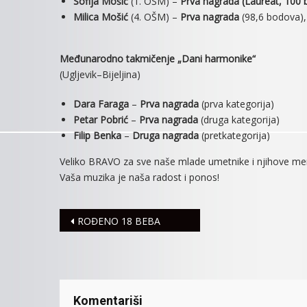
Sofija Mošić
(1. OŠM) –
Prva nagrada (Laureat, 100
Milica Mošić
(4. OŠM) –
Prva nagrada
(98,6 bodova),
Međunarodno takmičenje „Dani harmonike“
(Ugljevik–Bijeljina)
Dara Faraga
–
Prva nagrada
(prva kategorija)
Petar Pobrić
–
Prva nagrada
(druga kategorija)
Filip Benka
–
Druga nagrada
(pretkategorija)
Veliko BRAVO za sve naše mlade umetnike i njihove me
Vaša muzika je naša radost i ponos!
Navigacija
ROĐENO 18 BEBA
članaka
Komentariši