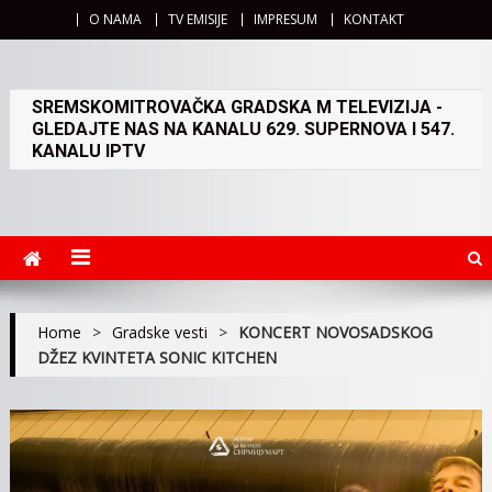
O NAMA
TV EMISIJE
IMPRESUM
KONTAKT
SREMSKOMITROVAČKA GRADSKA M TELEVIZIJA -
GLEDAJTE NAS NA KANALU 629. SUPERNOVA I 547.
KANALU IPTV
Home
>
Gradske vesti
>
KONCERT NOVOSADSKOG
DŽEZ KVINTETA SONIC KITCHEN