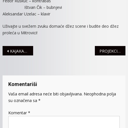
Fedor Ruškuc – kontrabas
Ištvan Čik – bubnjevi
Aleksandar Uzelac – klavir
Uživajte u svežem zvuku domaće džez scene i budite deo džez
proleća u Mitrovici!
Navigacija
KAJAKAŠI „VALA“ NA SVETSKOM KUPU U SEGEDINU
PROJEKCIJA FILMA „LARS JE LOL”
članaka
Komentariši
Vaša email adresa neće biti objavljivana.
Neophodna polja
su označena sa
*
Komentar
*