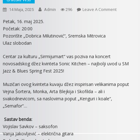
On
Leave A Comment
14 Maja, 2025
Admin
296
KONCERT
Petak, 16. maj 2025.
NOVOSADS
Početak: 20:00
DŽEZ
Pozorište „Dobrica Milutinović“, Sremska Mitrovica
KVINTETA
Ulaz slobodan
SONIC
KITCHEN
Centar za kulturu „Sirmijumart“ vas poziva na koncert
novosadskog džez kvinteta Sonic Kitchen – najbolji uvod u SM
Jazz & Blues Spring Fest 2025!
Muzičari ovog kvinteta kuvaju džez inspirisan velikanima poput
Vejna Šortera, Monka, Arta Blejkija i Skofilda – ali i
svakodnevicom, sa naslovima poput „Kenguri i koale“,
„Semafor“…
Sastav benda:
Vojislav Savkov – saksofon
Vanja Jakovljević – električna gitara