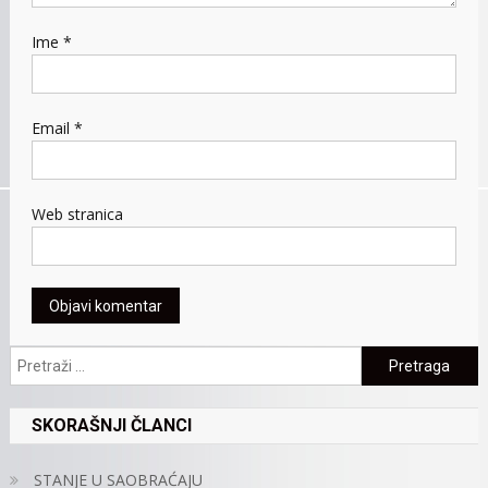
Ime
*
Email
*
Web stranica
Pretraga:
SKORAŠNJI ČLANCI
STANJE U SAOBRAĆAJU