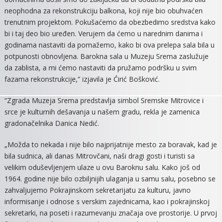
neophodna za rekonstrukciju balkona, koji nije bio obuhvaćen
trenutnim projektom. Pokušaćemo da obezbedimo sredstva kako
bi i taj deo bio uređen. Verujem da ćemo u narednim danima i
godinama nastaviti da pomažemo, kako bi ova prelepa sala bila u
potpunosti obnovljena. Barokna sala u Muzeju Srema zaslužuje
da zablista, a mi ćemo nastaviti da pružamo podršku u svim
fazama rekonstrukcije,” izjavila je Ćirić Bošković.
“Zgrada Muzeja Srema predstavlja simbol Sremske Mitrovice i
srce je kulturnih dešavanja u našem gradu, rekla je zamenica
gradonačelnika Danica Nedić.
„Možda to nekada i nije bilo najprijatnije mesto za boravak, kad je
bila sudnica, ali danas Mitrovčani, naši dragi gosti i turisti sa
velikim oduševljenjem ulaze u ovu Baroknu salu. Kako još od
1964. godine nije bilo ozbiljnijih ulaganja u samu salu, posebno se
zahvaljujemo Pokrajinskom sekretarijatu za kulturu, javno
informisanje i odnose s verskim zajednicama, kao i pokrajinskoj
sekretarki, na poseti i razumevanju značaja ove prostorije. U prvoj