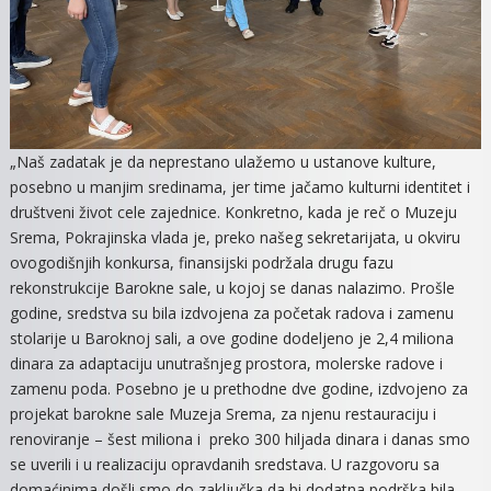
„Naš zadatak je da neprestano ulažemo u ustanove kulture,
posebno u manjim sredinama, jer time jačamo kulturni identitet i
društveni život cele zajednice. Konkretno, kada je reč o Muzeju
Srema, Pokrajinska vlada je, preko našeg sekretarijata, u okviru
ovogodišnjih konkursa, finansijski podržala drugu fazu
rekonstrukcije Barokne sale, u kojoj se danas nalazimo. Prošle
godine, sredstva su bila izdvojena za početak radova i zamenu
stolarije u Baroknoj sali, a ove godine dodeljeno je 2,4 miliona
dinara za adaptaciju unutrašnjeg prostora, molerske radove i
zamenu poda. Posebno je u prethodne dve godine, izdvojeno za
projekat barokne sale Muzeja Srema, za njenu restauraciju i
renoviranje – šest miliona i preko 300 hiljada dinara i danas smo
se uverili i u realizaciju opravdanih sredstava. U razgovoru sa
domaćinima došli smo do zaključka da bi dodatna podrška bila