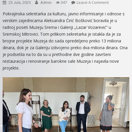
On
Leave A Comment
23 Jula, 2025
Admin
347
POKRAJINSK
Pokrajinska sekretarka za kulturu, javno informisanje i odnose s
SEKTRETARK
verskim zajednicama Aleksandra Ćirić Bošković boravila je u
ĆIRIĆ
radnoj poseti Muzeju Srema i Galeriji „Lazar Vozarević“ u
BOŠKOVIĆ
Sremskoj Mitrovici. Tom prilikom sekretarka je istakla da je za
POSETILA
brojne projekte Muzeja do sada opredeljeno preko 13 miliona
MUZEJ
dinara, dok je za Galeriju izdvojeno preko dva miliona dinara. Ona
SREMA
I
je podsetila na to da su u prethodne dve godine završeni
GALERIJU
restauracija i renoviranje barokne sale Muzeja i najavila nove
LAZAR
projekte.
VOZAREVIĆ