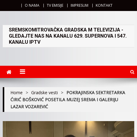
O NAMA
TV EMISIJE
IMPRESUM
KONTAKT
SREMSKOMITROVAČKA GRADSKA M TELEVIZIJA -
GLEDAJTE NAS NA KANALU 629. SUPERNOVA I 547.
KANALU IPTV
Home
>
Gradske vesti
>
POKRAJINSKA SEKTRETARKA
ĆIRIĆ BOŠKOVIĆ POSETILA MUZEJ SREMA I GALERIJU
LAZAR VOZAREVIĆ