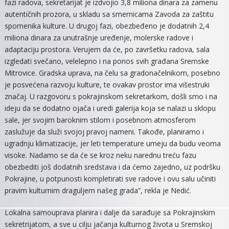
fazi radova, sekretarijat je izdvojio 3,8 miliona dinara za zamenu
autentičnih prozora, u skladu sa smernicama Zavoda za zaštitu
spomenika kulture. U drugoj fazi, obezbeđeno je dodatnih 2,4
miliona dinara za unutrašnje uređenje, molerske radove i
adaptaciju prostora. Verujem da će, po završetku radova, sala
izgledati svečano, velelepno i na ponos svih građana Sremske
Mitrovice. Gradska uprava, na čelu sa gradonačelnikom, posebno
je posvećena razvoju kulture, te ovakav prostor ima višestruki
značaj. U razgovoru s pokrajinskom sekretarkom, došli smo i na
ideju da se dodatno ojača i uredi galerija koja se nalazi u sklopu
sale, jer svojim baroknim stilom i posebnom atmosferom
zaslužuje da služi svojoj pravoj nameni. Takođe, planiramo i
ugradnju klimatizacije, jer leti temperature umeju da budu veoma
visoke. Nadamo se da će se kroz neku narednu treću fazu
obezbediti još dodatnih sredstava i da ćemo zajedno, uz podršku
Pokrajine, u potpunosti kompletirati sve radove i ovu salu učiniti
pravim kulturnim draguljem našeg grada”, rekla je Nedić.
Lokalna samouprava planira i dalje da sarađuje sa Pokrajinskim
sekretrijatom, a sve u cilju jačanja kulturnog života u Sremskoj