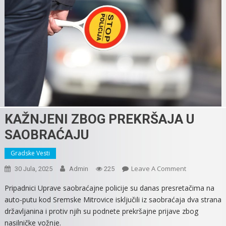
KAŽNJENI ZBOG PREKRŠAJA U
SAOBRAĆAJU
Gradske Vesti
On
Leave A Comment
30 Jula, 2025
Admin
225
KAŽNJENI
Pripadnici Uprave saobraćajne policije su danas presretačima na
ZBOG
auto-putu kod Sremske Mitrovice isključili iz saobraćaja dva strana
PREKRŠAJA
državljanina i protiv njih su podnete prekršajne prijave zbog
U
nasilničke vožnje.
SAOBRAĆAJU