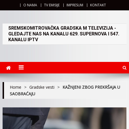
O NAMA
TV EMISIJE
IMPRESUM
KONTAKT
SREMSKOMITROVAČKA GRADSKA M TELEVIZIJA -
GLEDAJTE NAS NA KANALU 629. SUPERNOVA I 547.
KANALU IPTV
Home
>
Gradske vesti
>
KAŽNJENI ZBOG PREKRŠAJA U
SAOBRAĆAJU