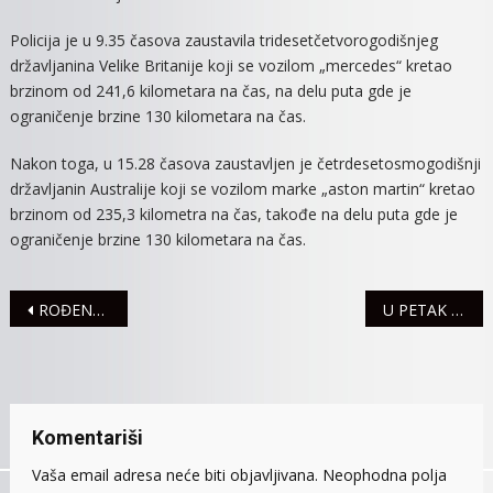
Policija je u 9.35 časova zaustavila tridesetčetvorogodišnjeg
državljanina Velike Britanije koji se vozilom „mercedes“ kretao
brzinom od 241,6 kilometara na čas, na delu puta gde je
ograničenje brzine 130 kilometara na čas.
Nakon toga, u 15.28 časova zaustavljen je četrdesetosmogodišnji
državljanin Australije koji se vozilom marke „aston martin“ kretao
brzinom od 235,3 kilometra na čas, takođe na delu puta gde je
ograničenje brzine 130 kilometara na čas.
Navigacija
ROĐENO 30 BEBA
U PETAK FESTIVAL BESEDNIŠTVA
članaka
Komentariši
Vaša email adresa neće biti objavljivana.
Neophodna polja