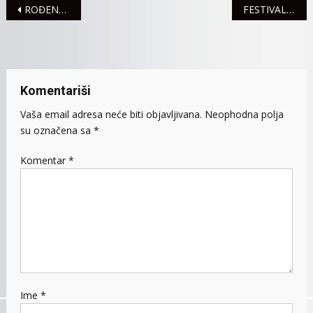
Navigacija
ROĐENO 16 BEBA
FESTIVAL „NOVI BALKANSKI RITAM“
članaka
Komentariši
Vaša email adresa neće biti objavljivana.
Neophodna polja
su označena sa
*
Komentar
*
Ime
*