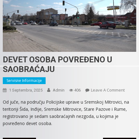
DEVET OSOBA POVREĐENO U
SAOBRAĆAJU
Servisne Informacije
On
Leave A Comment
1 Septembra, 2025
Admin
406
DEVET
Od juče, na području Policijske uprave u Sremskoj Mitrovici, na
OSOBA
teritoriji Šida, Inđije, Sremske Mitrovice, Stare Pazove i Rume,
POVRE
registrovano je sedam saobraćajnih nezgoda, u kojima je
U
povređeno devet osoba.
SAOBRA