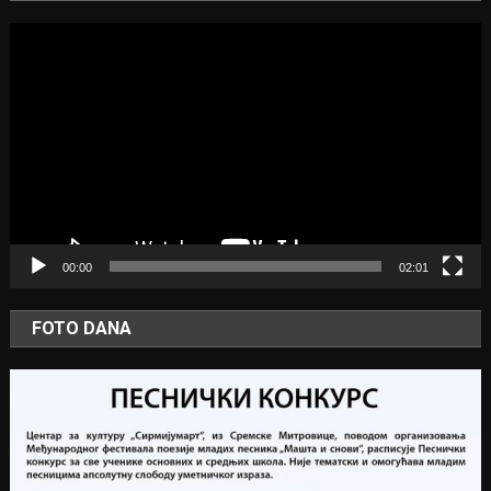
Video
Player
00:00
02:01
FOTO DANA