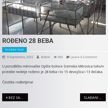
ROĐENO 28 BEBA
Gradske Vesti
On
Leave A Comment
8 Septembra, 2025
Admin
365
ROĐEN
U porodilištu mitrovačke Opšte bolnice Sremska Mitrovica tokom
28
protekle nedelje rođeno je 28 beba i to 15 devojčica i 13 dečaka.
BEBA
Čestitke roditeljima!
Navigacija
BEZ SAOBRAĆAJNIH NEZGODA
SLAĐANI MILENKOVIĆ URUČENA KNJIŽEVNA NAGRADA „STRAŽILOVO”
članaka