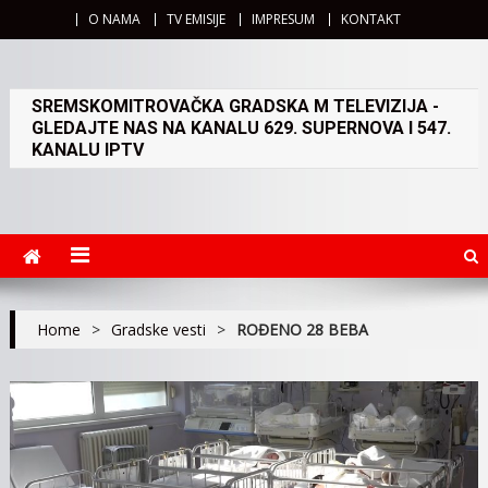
O NAMA
TV EMISIJE
IMPRESUM
KONTAKT
SREMSKOMITROVAČKA GRADSKA M TELEVIZIJA -
GLEDAJTE NAS NA KANALU 629. SUPERNOVA I 547.
KANALU IPTV
Home
>
Gradske vesti
>
ROĐENO 28 BEBA