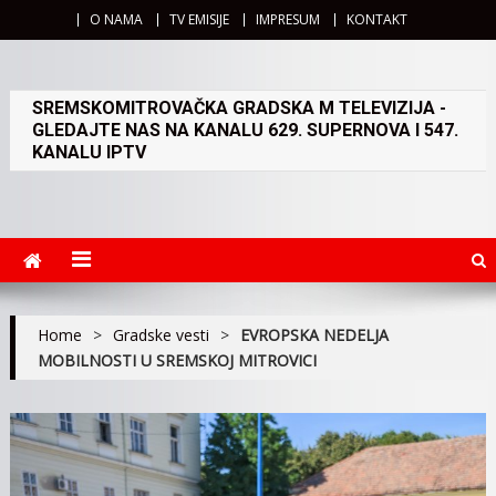
O NAMA
TV EMISIJE
IMPRESUM
KONTAKT
SREMSKOMITROVAČKA GRADSKA M TELEVIZIJA -
GLEDAJTE NAS NA KANALU 629. SUPERNOVA I 547.
KANALU IPTV
Home
>
Gradske vesti
>
EVROPSKA NEDELJA
MOBILNOSTI U SREMSKOJ MITROVICI