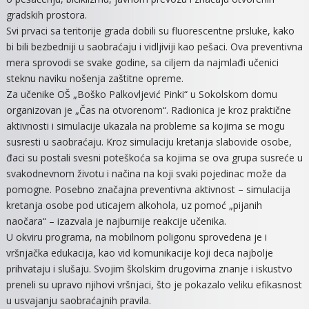
gradskih prostora.
Svi prvaci sa teritorije grada dobili su fluorescentne prsluke, kako
bi bili bezbedniji u saobraćaju i vidljiviji kao pešaci. Ova preventivna
mera sprovodi se svake godine, sa ciljem da najmlađi učenici
steknu naviku nošenja zaštitne opreme.
Za učenike OŠ „Boško Palkovljević Pinki“ u Sokolskom domu
organizovan je „Čas na otvorenom“. Radionica je kroz praktične
aktivnosti i simulacije ukazala na probleme sa kojima se mogu
susresti u saobraćaju. Kroz simulaciju kretanja slabovide osobe,
đaci su postali svesni poteškoća sa kojima se ova grupa susreće u
svakodnevnom životu i načina na koji svaki pojedinac može da
pomogne. Posebno značajna preventivna aktivnost – simulacija
kretanja osobe pod uticajem alkohola, uz pomoć „pijanih
naočara“ – izazvala je najburnije reakcije učenika.
U okviru programa, na mobilnom poligonu sprovedena je i
vršnjačka edukacija, kao vid komunikacije koji deca najbolje
prihvataju i slušaju. Svojim školskim drugovima znanje i iskustvo
preneli su upravo njihovi vršnjaci, što je pokazalo veliku efikasnost
u usvajanju saobraćajnih pravila.