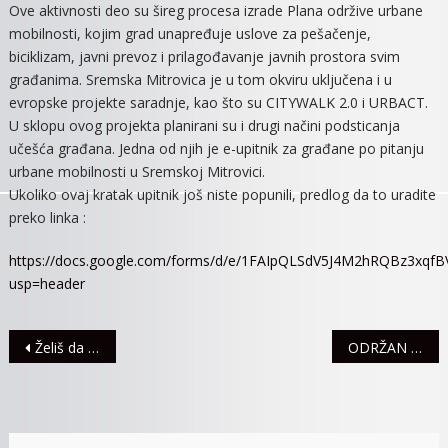
Ove aktivnosti deo su šireg procesa izrade Plana održive urbane
mobilnosti, kojim grad unapređuje uslove za pešačenje,
biciklizam, javni prevoz i prilagođavanje javnih prostora svim
građanima. Sremska Mitrovica je u tom okviru uključena i u
evropske projekte saradnje, kao što su CITYWALK 2.0 i URBACT.
U sklopu ovog projekta planirani su i drugi načini podsticanja
učešća građana. Jedna od njih je e-upitnik za građane po pitanju
urbane mobilnosti u Sremskoj Mitrovici.
Ukoliko ovaj kratak upitnik još niste popunili, predlog da to uradite
preko linka :
https://docs.google.com/forms/d/e/1FAIpQLSdV5J4M2hRQBz3x
usp=header
Navigacija
Želiš da isprobaš najbolji onlajn kazino? Evo kako možeš – POTPUNO BESPLATNO!
ODRŽAN MANSKENBAL “U BAJCI STANUJEM”
članaka