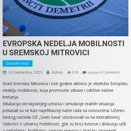
EVROPSKA NEDELJA MOBILNOSTI
U SREMSKOJ MITROVICI
Gradske Vesti
On
Leave A Comment
24 Septembra, 2025
Admin
319
EVRO
Grad Sremska Mitrovica i ove godine aktivno je obeležio Evropsku
NEDEL
nedelju mobilnosti, koja promoviše zdrave i održive načine
MOBIL
kretanja.
U
Edukacija od najranijeg uzrasta i simulacije realnih situacija
SREMS
pokazali su se kao najefikasniji način rada sa osnovcima. Učenici
MITRO
šestog razreda OŠ „Sveti Sava“ učestvovali su na interaktivnoj
radionici o urbanoj mobilnosti, gde su kroz kvizove i diskusiju učili
o pešačenju, biciklizmu, javnom prevozu i značaju otvorenih