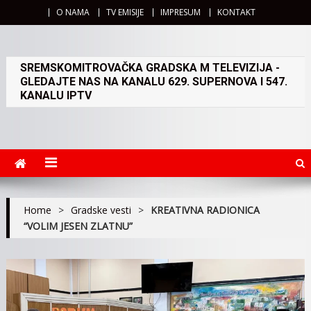
O NAMA
TV EMISIJE
IMPRESUM
KONTAKT
SREMSKOMITROVAČKA GRADSKA M TELEVIZIJA -
GLEDAJTE NAS NA KANALU 629. SUPERNOVA I 547.
KANALU IPTV
Home
>
Gradske vesti
>
KREATIVNA RADIONICA
“VOLIM JESEN ZLATNU”