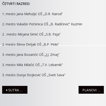
ČETVRTI RAZRED:
1. mesto Jana Mehuljić OŠ „D.R. Narod”
2. mesto Vukašin Pečenica OŠ „B. Radičević” Kuzmin
2 . mesto Mirjana Simić OŠ „S.B. Paja”
2. mesto Elena Divljak OŠ „B.P. Pinki”
3. mesto Jana Bosančić OŠ „J.J. Zmaj”
3. mesto Mila Milačić OŠ „T.V. Lebarnik”
3. mesto Dunja Stojković OŠ „Sveti Sava”
Navigacija
SUTRA OTEŽANO VODOSNABDEVANJE
PLANOVI SPREMNOSTI I ODGOVORA NA JAVNOZDRAVSTVENE PRETNJE
članaka