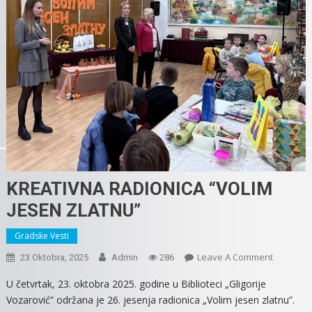
KREATIVNA RADIONICA “VOLIM
JESEN ZLATNU”
Gradske Vesti
On
Leave A Comment
23 Oktobra, 2025
Admin
286
KREATIV
U četvrtak, 23. oktobra 2025. godine u Biblioteci „Gligorije
RADIONI
Vozarović” održana je 26. jesenja radionica „Volim jesen zlatnu”.
“VOLIM