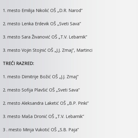
1. mesto Emilija Nikolić OŠ „D.R. Narod”
2. mesto Lenka Erdevik OŠ „Sveti Sava”
3. mesto Sara Živanović OŠ „T.V. Lebarnik”
3. mesto Vojin Stojnić OŠ „J.J. Zmaj”, Martinci
TREĆI RAZRED:
1. mesto Dimitrije Božić OŠ „J.J. Zmaj”
2. mesto Sofija Plavšić OŠ „Sveti Sava”
2. mesto Aleksandra Laketić OŠ „B.P. Pinki”
3. mesto Maša Dronić OŠ „T.V. Lebarnik”
3 . mesto Minja Vukotić OŠ „S.B. Paja”