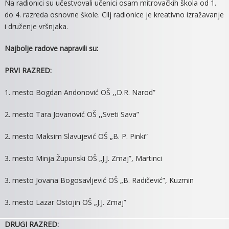
Na radionici su učestvovali učenici osam mitrovačkih škola od 1.
JESEN
do 4. razreda osnovne škole. Cilj radionice je kreativno izražavanje
ZLATNU”
i druženje vršnjaka.
Najbolje radove napravili su:
PRVI RAZRED:
1. mesto Bogdan Andonović OŠ ,,D.R. Narod”
2. mesto Tara Jovanović OŠ ,,Sveti Sava”
2. mesto Maksim Slavujević OŠ „B. P. Pinki”
3. mesto Minja Župunski OŠ „J.J. Zmaj”, Martinci
3. mesto Jovana Bogosavljević OŠ „B. Radičević”, Kuzmin
3. mesto Lazar Ostojin OŠ „J.J. Zmaj”
DRUGI RAZRED: