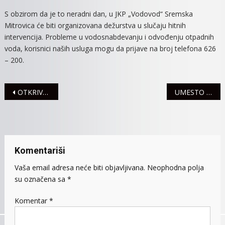
ZA
S obzirom da je to neradni dan, u JKP „Vodovod“ Sremska
VREME
Mitrovica će biti organizovana dežurstva u slučaju hitnih
PRAZN
intervencija. Probleme u vodosnabdevanju i odvođenju otpadnih
voda, korisnici naših usluga mogu da prijave na broj telefona 626
– 200.
Navigacija
OTKRIVENI SAOBRAĆAJNI PREKRŠAJI
UMESTO SVEČANOSTI- MILION DINARA ZA ŠOSO “RADIVOJ POPOVIĆ”
članaka
Komentariši
Vaša email adresa neće biti objavljivana.
Neophodna polja
su označena sa
*
Komentar
*