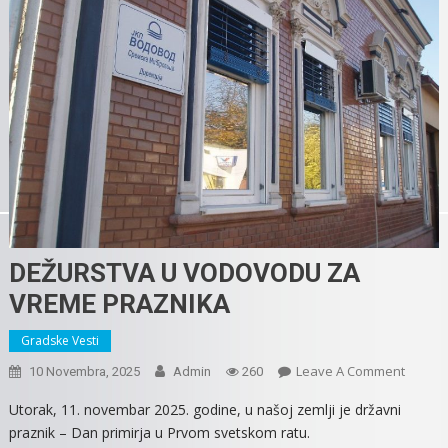
DEŽURSTVA U VODOVODU ZA
VREME PRAZNIKA
Gradske Vesti
On
Leave A Comment
10 Novembra, 2025
Admin
260
DEŽUR
Utorak, 11. novembar 2025. godine, u našoj zemlji je državni
U
praznik – Dan primirja u Prvom svetskom ratu.
VODO