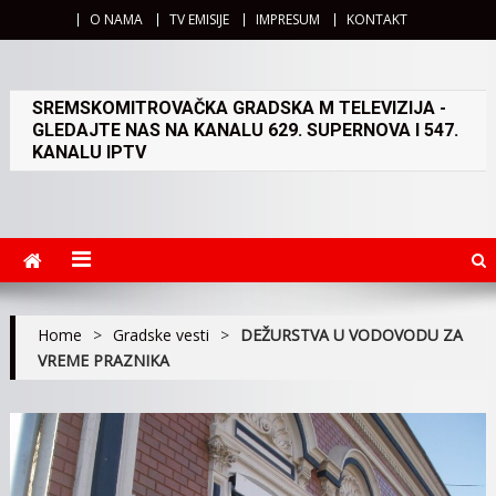
O NAMA
TV EMISIJE
IMPRESUM
KONTAKT
SREMSKOMITROVAČKA GRADSKA M TELEVIZIJA -
GLEDAJTE NAS NA KANALU 629. SUPERNOVA I 547.
KANALU IPTV
Home
>
Gradske vesti
>
DEŽURSTVA U VODOVODU ZA
VREME PRAZNIKA