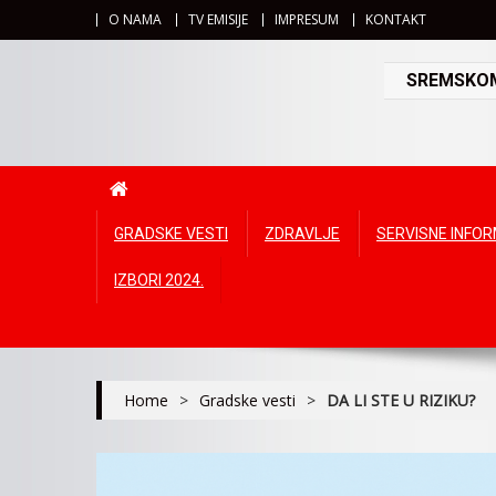
O NAMA
TV EMISIJE
IMPRESUM
KONTAKT
SREMSKOMI
GRADSKE VESTI
ZDRAVLJE
SERVISNE INFO
IZBORI 2024.
Home
>
Gradske vesti
>
DA LI STE U RIZIKU?