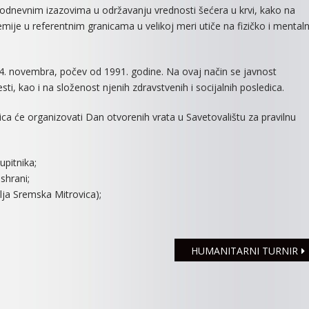
akodnevnim izazovima u održavanju vrednosti šećera u krvi, kako na
LI
kemije u referentnim granicama u velikoj meri utiče na fizičko i mental
STE
U
RIZIKU?
14. novembra, počev od 1991. godine. Na ovaj način se javnost
, kao i na složenost njenih zdravstvenih i socijalnih posledica.
a će organizovati Dan otvorenih vrata u Savetovalištu za pravilnu
upitnika;
shrani;
lja Sremska Mitrovica);
HUMANITARNI TURNIR