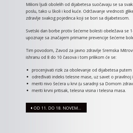
Milioni ljudi obolelih od dijabetesa suočavaju se sa sv
poslu, tako u školi i kod kuće. Održavanje vrednosti gli
zdravlje svakog pojedinca koji se bori sa dijabetesom.
Svetski dan borbe protiv šećerne bolesti obeležava se 
upoznaje sa značajem primarne prevencije šećerne bolesti
Tim povodom, Zavod za javno zdravlje Sremska Mitrovic
ishranu od 8 do 10 časova i tom prilikom će se:
procenjivati rizik za obolevanje od dijabetesa putem 
određivati indeks telesne mase, uz savet o pravilnoj i
meriti nivo šećera u krvi (u saradnji sa Domom zdrav
meriti krvni pritisak, telesna visina i telesna masa.
Navigacija
OD 11. DO 18. NOVEMBRA REDOVAN GLAVNI PREGLED PEŠAČKOG MOSTA
članaka