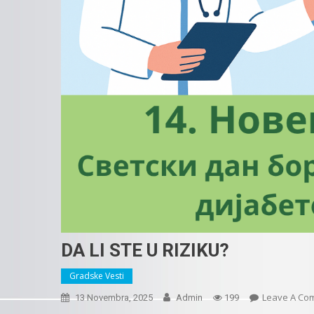
DA LI STE U RIZIKU?
Gradske Vesti
Leave A Co
13 Novembra, 2025
Admin
199