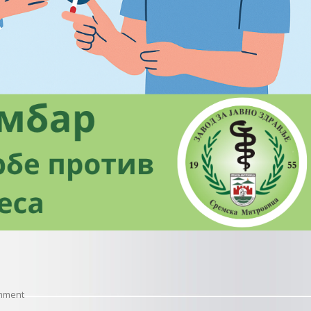
On
mment
DA