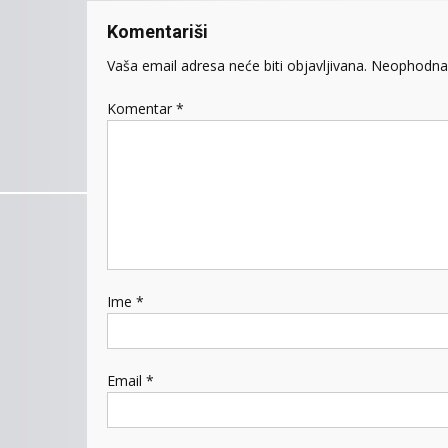
Komentariši
Vaša email adresa neće biti objavljivana.
Neophodna 
Komentar
*
Ime
*
Email
*