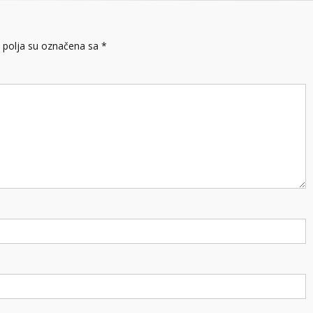
polja su označena sa
*