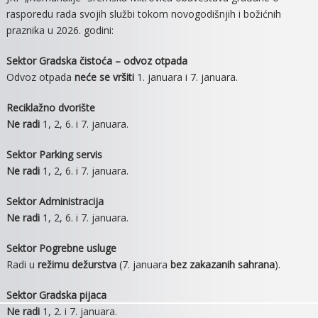
VREME
rasporedu rada svojih službi tokom novogodišnjih i božićnih
JKP
praznika u 2026. godini:
“KOMUN
ZA
Sektor Gradska čistoća – odvoz otpada
VREME
Odvoz otpada
neće se vršiti
1. januara i 7. januara.
PRAZN
Reciklažno dvorište
Ne radi
1, 2, 6. i 7. januara.
Sektor Parking servis
Ne radi
1, 2, 6. i 7. januara.
Sektor Administracija
Ne radi
1, 2, 6. i 7. januara.
Sektor Pogrebne usluge
Radi u
režimu dežurstva
(7. januara
bez zakazanih sahrana
).
Sektor Gradska pijaca
Ne radi
1, 2. i 7. januara.