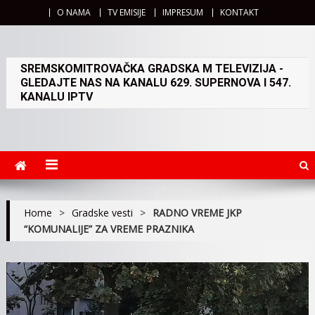
O NAMA
TV EMISIJE
IMPRESUM
KONTAKT
SREMSKOMITROVAČKA GRADSKA M TELEVIZIJA -
GLEDAJTE NAS NA KANALU 629. SUPERNOVA I 547.
KANALU IPTV
Home
>
Gradske vesti
>
RADNO VREME JKP
“KOMUNALIJE” ZA VREME PRAZNIKA