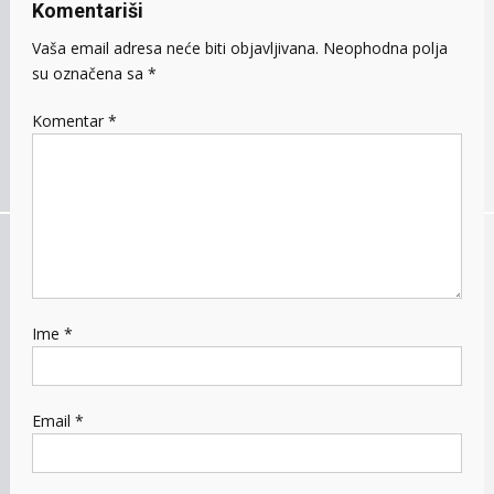
Komentariši
Vaša email adresa neće biti objavljivana.
Neophodna polja
su označena sa
*
Komentar
*
Ime
*
Email
*