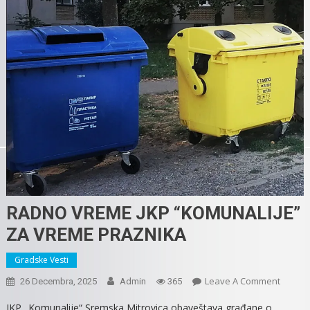
RADNO VREME JKP “KOMUNALIJE”
ZA VREME PRAZNIKA
Gradske Vesti
On
Leave A Comment
26 Decembra, 2025
Admin
365
RADNO
JKP „Komunalije“ Sremska Mitrovica obaveštava građane o