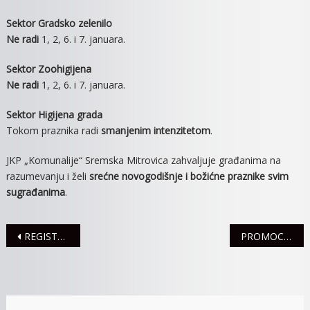
Sektor Gradsko zelenilo
Ne radi
1, 2, 6. i 7. januara.
Sektor Zoohigijena
Ne radi
1, 2, 6. i 7. januara.
Sektor Higijena grada
Tokom praznika radi
smanjenim intenzitetom
.
JKP „Komunalije“ Sremska Mitrovica zahvaljuje građanima na
razumevanju i želi
srećne novogodišnje i božićne praznike svim
sugrađanima
.
Navigacija
REGISTROVANE ČETIRI SAOBRAĆAJNE NEZGODE
PROMOCIJA “GODIŠNJAKA”
članaka