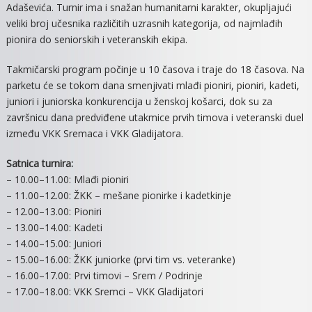
Adaševića. Turnir ima i snažan humanitarni karakter, okupljajući
USPOME
veliki broj učesnika različitih uzrasnih kategorija, od najmlađih
NA
pionira do seniorskih i veteranskih ekipa.
MITU,
SALAJA,
Takmičarski program počinje u 10 časova i traje do 18 časova. Na
DŽOZA
parketu će se tokom dana smenjivati mlađi pioniri, pioniri, kadeti,
I
juniori i juniorska konkurencija u ženskoj košarci, dok su za
ŽELJKA
ADAŠEVI
završnicu dana predviđene utakmice prvih timova i veteranski duel
između VKK Sremaca i VKK Gladijatora.
Satnica turnira:
– 10.00–11.00: Mlađi pioniri
– 11.00–12.00: ŽKK – mešane pionirke i kadetkinje
– 12.00–13.00: Pioniri
– 13.00–14.00: Kadeti
– 14.00–15.00: Juniori
– 15.00–16.00: ŽKK juniorke (prvi tim vs. veteranke)
– 16.00–17.00: Prvi timovi – Srem / Podrinje
– 17.00–18.00: VKK Sremci – VKK Gladijatori