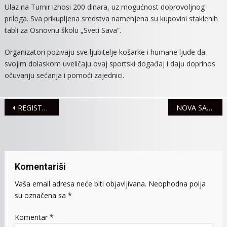
Ulaz na Turnir iznosi 200 dinara, uz mogućnost dobrovoljnog
priloga. Sva prikupljena sredstva namenjena su kupovini staklenih
tabli za Osnovnu školu „Sveti Sava“.
Organizatori pozivaju sve ljubitelje košarke i humane ljude da
svojim dolaskom uveličaju ovaj sportski događaj i daju doprinos
očuvanju sećanja i pomoći zajednici.
Navigacija
REGISTROVANE TRI SAOBRAĆAJNE NEZGODE
NOVA SAOBRAĆAJNA PRAVILA U CENTRU GRADA
članaka
Komentariši
Vaša email adresa neće biti objavljivana.
Neophodna polja
su označena sa
*
Komentar
*