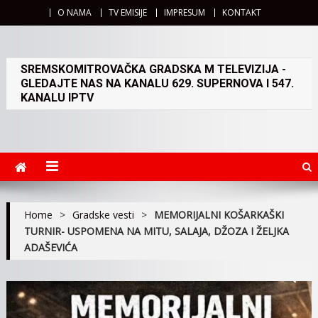
O NAMA
TV EMISIJE
IMPRESUM
KONTAKT
SREMSKOMITROVAČKA GRADSKA M TELEVIZIJA -
GLEDAJTE NAS NA KANALU 629. SUPERNOVA I 547.
KANALU IPTV
Home
>
Gradske vesti
>
MEMORIJALNI KOŠARKAŠKI
TURNIR- USPOMENA NA MITU, SALAJA, DŽOZA I ŽELJKA
ADAŠEVIĆA