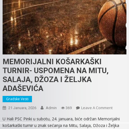
MEMORIJALNI KOŠARKAŠKI
TURNIR- USPOMENA NA MITU,
SALAJA, DŽOZA I ŽELJKA
ADAŠEVIĆA
Gradske Vesti
On
Leave A Comment
21 Januara, 2026
Admin
369
MEMORIJA
U Hali PSC Pinki u subotu, 24. januara, biće održan Memorijalni
KOŠARKA
košarkaški turnir u znak sećanja na Mitu, Salaja, Džoza i Željka
TURNIR-