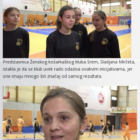
Predstavnica Ženskog košarkaškog kluba Srem, Sladjana Mirčeta,
istakla je da se klub uvek rado odaziva ovakvim inicijativama, jer
one imaju mnogo širi značaj od samog rezultata.