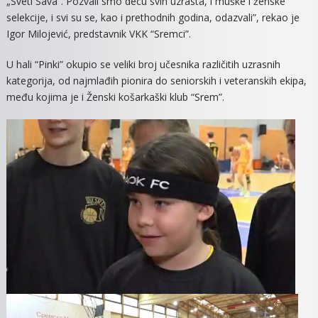
„Sveti Sava“. Pozvali smo decu svih uzrasta, i muške i ženske
selekcije, i svi su se, kao i prethodnih godina, odazvali”, rekao je
Igor Milojević, predstavnik VKK “Sremci”.
U hali “Pinki” okupio se veliki broj učesnika različitih uzrasnih
kategorija, od najmlađih pionira do seniorskih i veteranskih ekipa,
među kojima je i Ženski košarkaški klub “Srem”.