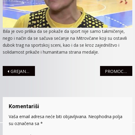
Bila je ovo prilika da se pokaže da sport nije samo takmičenje,
nego i način da se sačuva sećanje na Mitrovčane koji su ostavili
dubok trag na sportskoj sceni, kao i da se kroz zajedništvo i
solidarnost prikaže i humanitarna strana medalje.
Navigacija
GREJANJE I DALJE 24 SATA DNEVNO
PROMOCIJA KNJIGE „DEČAK SA DUNAVA – SREMAČKE PRIČE”, BORISA MILJKOVIĆA
članaka
Komentariši
Vaša email adresa neće biti objavljivana.
Neophodna polja
su označena sa
*