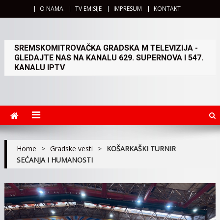
O NAMA
TV EMISIJE
IMPRESUM
KONTAKT
SREMSKOMITROVAČKA GRADSKA M TELEVIZIJA -
GLEDAJTE NAS NA KANALU 629. SUPERNOVA I 547.
KANALU IPTV
Home
>
Gradske vesti
>
KOŠARKAŠKI TURNIR
SEĆANJA I HUMANOSTI