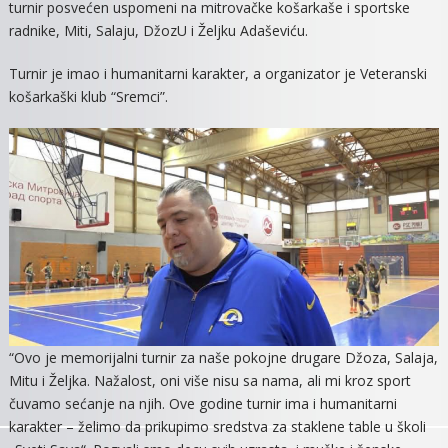
turnir posvećen uspomeni na mitrovačke košarkaše i sportske
I
radnike, Miti, Salaju, DžozU i Željku Adaševiću.
HUMANOS
Turnir je imao i humanitarni karakter, a organizator je Veteranski
košarkaški klub “Sremci”.
“Ovo je memorijalni turnir za naše pokojne drugare Džoza, Salaja,
Mitu i Željka. Nažalost, oni više nisu sa nama, ali mi kroz sport
čuvamo sećanje na njih. Ove godine turnir ima i humanitarni
karakter – želimo da prikupimo sredstva za staklene table u školi