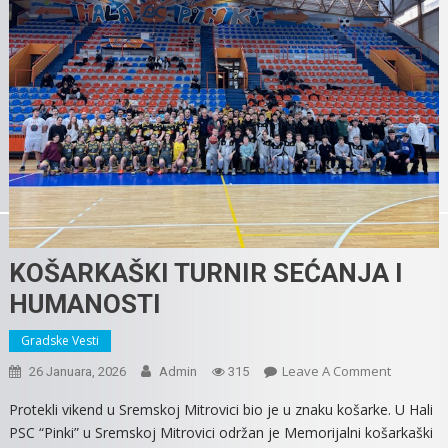
KOŠARKAŠKI TURNIR SEĆANJA I
HUMANOSTI
Gradske Vesti
On
Leave A Comment
26 Januara, 2026
Admin
315
KOŠARKA
Protekli vikend u Sremskoj Mitrovici bio je u znaku košarke. U Hali
TURNIR
PSC “Pinki” u Sremskoj Mitrovici održan je Memorijalni košarkaški
SEĆANJA