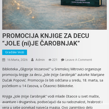
PROMOCIJA KNJIGE ZA DECU
“JOLE (ni)JE ČAROBNJAK”
Gradske Vesti
On
Leave A Comment
16 Marta, 2026
Admin
221
PROMOCIJA
Biblioteka „Gligorije Vozarović“ u Sremskoj Mitrovici organizuje
KNJIGE
promociju knjige za decu „Jole (ni)je čarobnjak“ autorke Marijane
ZA
Dučak Popović. Promocija će biti održana u sredu, 18. marta, sa
DECU
početkom u 14 časova, u Čitaonici Biblioteke.
“JOLE
(ni)JE
Knjiga „Jole (ni)je čarobnjak“ vodi mlade čitaoce u svet mašte,
ČAROBNJAK
avanture i drugarstva, podsećajući da su radoznalost, hrabrost i
vera u sebe ponekad najveća magija. Ovo zanimljivo delo