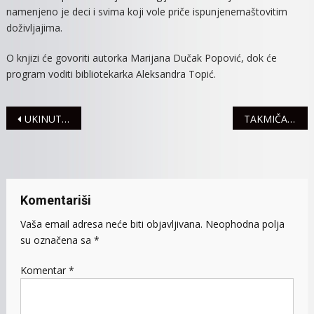
namenjeno je deci i svima koji vole priče ispunjenemaštovitim
doživljajima.
O knjizi će govoriti autorka Marijana Dučak Popović, dok će
program voditi bibliotekarka Aleksandra Topić.
Navigacija
UKINUTA ZABRANA POSETA U OPŠTOJ BOLNICI SREMSKA MITROVICA
TAKMIČARKE KARATE KLUBA SREMA OSTVARILE IZVANREDNE REZULTATE NA ŠKOLSKOM PRVENSTVU
članaka
Komentariši
Vaša email adresa neće biti objavljivana.
Neophodna polja
su označena sa
*
Komentar
*