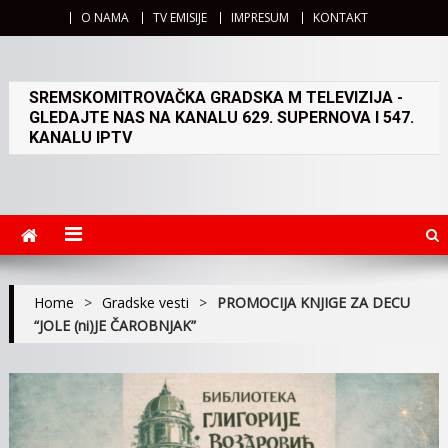
O NAMA
TV EMISIJE
IMPRESUM
KONTAKT
SREMSKOMITROVAČKA GRADSKA M TELEVIZIJA -
GLEDAJTE NAS NA KANALU 629. SUPERNOVA I 547.
KANALU IPTV
Home
>
Gradske vesti
>
PROMOCIJA KNJIGE ZA DECU
“JOLE (ni)JE ČAROBNJAK”