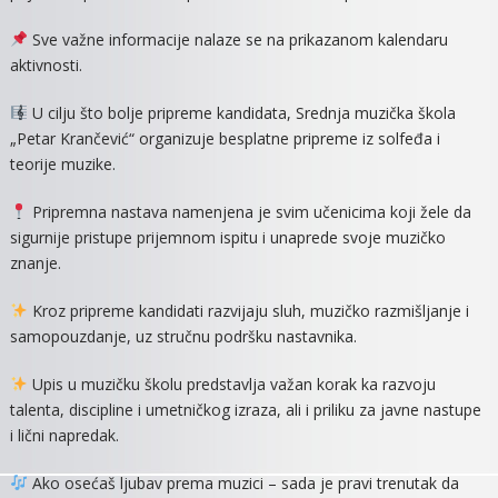
SREDNJU
Sve važne informacije nalaze se na prikazanom kalendaru
MUZIČKU
aktivnosti.
ŠKOLU
U cilju što bolje pripreme kandidata, Srednja muzička škola
„Petar Krančević“ organizuje besplatne pripreme iz solfeđa i
teorije muzike.
Pripremna nastava namenjena je svim učenicima koji žele da
sigurnije pristupe prijemnom ispitu i unaprede svoje muzičko
znanje.
Kroz pripreme kandidati razvijaju sluh, muzičko razmišljanje i
samopouzdanje, uz stručnu podršku nastavnika.
Upis u muzičku školu predstavlja važan korak ka razvoju
talenta, discipline i umetničkog izraza, ali i priliku za javne nastupe
i lični napredak.
Ako osećaš ljubav prema muzici – sada je pravi trenutak da