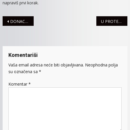
napraviš prvi korak.
Navigacija
DONACIJA KOMPANIJE HEALTH CARE – RUMA
U PROTEKLOM DANU ZABELEŽENA JEDNA SAOBRAĆAJNA NEZGODA
članaka
Komentariši
Vaša email adresa neće biti objavljivana.
Neophodna polja
su označena sa
*
Komentar
*