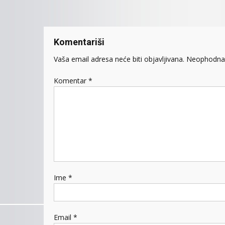
članaka
Komentariši
Vaša email adresa neće biti objavljivana.
Neophodna 
Komentar
*
Ime
*
Email
*