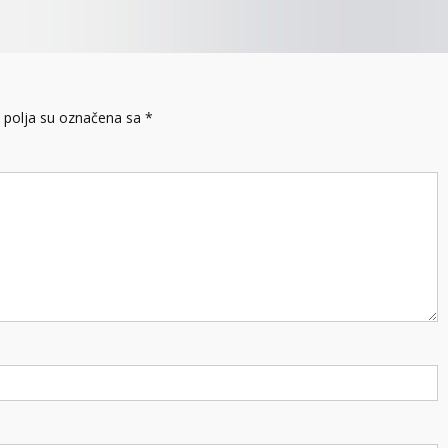
polja su označena sa
*