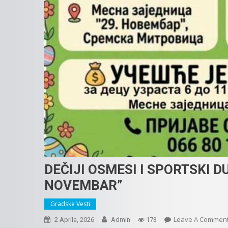
DEČIJI OSMESI I SPORTSKI D
NOVEMBAR”
Gradske Vesti
Leave A Commen
2 Aprila, 2026
Admin
173