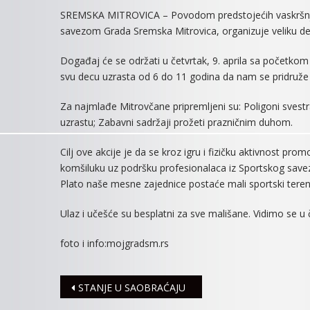
SREMSKA MITROVICA – Povodom predstojećih vaskršnjih
savezom Grada Sremska Mitrovica, organizuje veliku de
Događaj će se održati u četvrtak, 9. aprila sa početko
svu decu uzrasta od 6 do 11 godina da nam se pridruže
Za najmlađe Mitrovčane pripremljeni su: Poligoni svestran
uzrastu; Zabavni sadržaji prožeti prazničnim duhom.
Cilj ove akcije je da se kroz igru i fizičku aktivnost prom
komšiluku uz podršku profesionalaca iz Sportskog save
Plato naše mesne zajednice postaće mali sportski teren 
Ulaz i učešće su besplatni za sve mališane. Vidimo se 
foto i info:mojgradsm.rs
Navigacija
STANJE U SAOBRAĆAJU