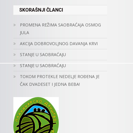
SKORAŠNJI ČLANCI
PROMENA REŽIMA SAOBRAĆAJA OSMOG
JULA
AKCIJA DOBROVOLJNOG DAVANJA KRVI
STANJE U SAOBRAĆAJU
STANJE U SAOBRAĆAJU
TOKOM PROTEKLE NEDELJE ROĐENA JE
ČAK DVADESET I JEDNA BEBA!