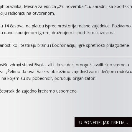
DEČIJI
 praznika, Mesna zajednica „29. novembar“, u saradnji sa Sportski
OSMESI
čiju radionicu na otvorenom.
I
SPORTSKI
m u 14 časova, na platou ispred prostorija mesne zajednice. Pozivamo
DUH:
 u danu ispunjenom igrom, druženjem i sportskim izazovima.
VASKRŠNJA
RADIONICA
osti koji testiraju brzinu i koordinaciju; Igre spretnosti prilagođene
U
MZ
“29.
ovišu zdravi stilovi života, ali i da se deci omogući kvalitetno vreme u
NOVEMBAR”
za. „Želimo da ovaj Vaskrs obeležimo zajedništvom i dečijom radošću
na kojem su svi pobednici“, poručuju organizatori.
u četvrtak da zajedno kreiramo uspomene!
U PONEDELJAK TRETMAN PROTIV KRPELJA