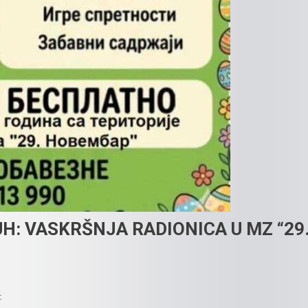
UH: VASKRŠNJA RADIONICA U MZ “29
On
t