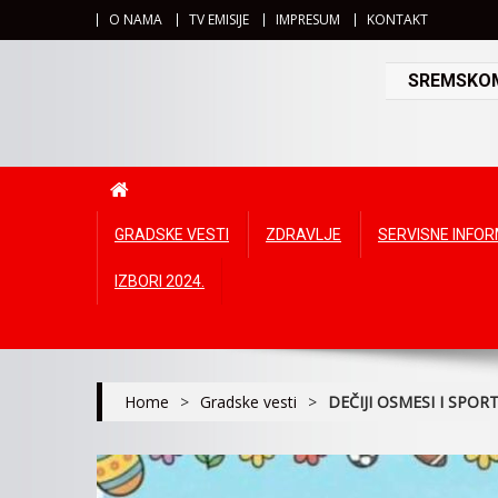
O NAMA
TV EMISIJE
IMPRESUM
KONTAKT
SREMSKOMI
GRADSKE VESTI
ZDRAVLJE
SERVISNE INFO
IZBORI 2024.
Home
>
Gradske vesti
>
DEČIJI OSMESI I SPO