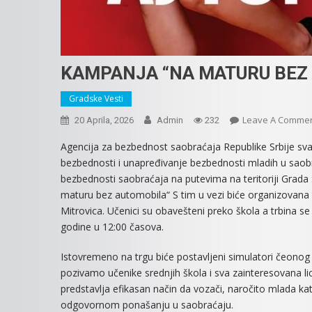
KAMPANJA “NA MATURU BEZ
Gradske Vesti
Leave A Comme
20 Aprila, 2026
Admin
232
Agencija za bezbednost saobraćaja Republike Srbije sva
bezbednosti i unapređivanje bezbednosti mladih u saobra
bezbednosti saobraćaja na putevima na teritoriji Gra
maturu bez automobila“ S tim u vezi biće organizovana t
Mitrovica. Učenici su obavešteni preko škola a trbina se 
godine u 12:00 časova.
Istovremeno na trgu biće postavljeni simulatori čeonog
pozivamo učenike srednjih škola i sva zainteresovana li
predstavlja efikasan način da vozači, naročito mlada kat
odgovornom ponašanju u saobraćaju.