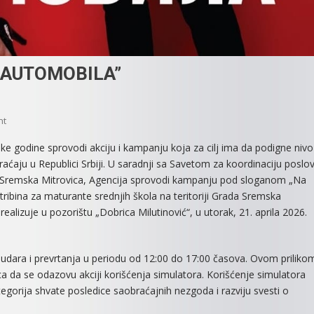
 AUTOMOBILA”
On
nt
KAMPANJA
ke godine sprovodi akciju i kampanju koja za cilj ima da podigne nivo
“NA
ćaju u Republici Srbiji. U saradnji sa Savetom za koordinaciju poslo
MATURU
da Sremska Mitrovica, Agencija sprovodi kampanju pod sloganom „Na
BEZ
ribina za maturante srednjih škola na teritoriji Grada Sremska
AUTOMOBILA”
realizuje u pozorištu „Dobrica Milutinović“, u utorak, 21. aprila 2026.
 udara i prevrtanja u periodu od 12:00 do 17:00 časova. Ovom priliko
ca da se odazovu akciji korišćenja simulatora. Korišćenje simulatora
egorija shvate posledice saobraćajnih nezgoda i razviju svesti o