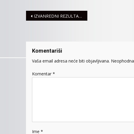
Navigacija
IZVANREDNI REZULTATI KAJAKAŠA
članaka
Komentariši
Vaša email adresa neće biti objavljivana.
Neophodna 
Komentar
*
Ime
*