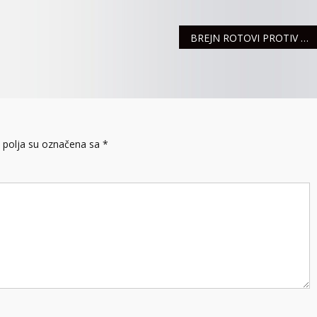
BREJN ROTOVI PROTIV PREVIŠE NETA I OSTALIH ŠTETA
polja su označena sa
*