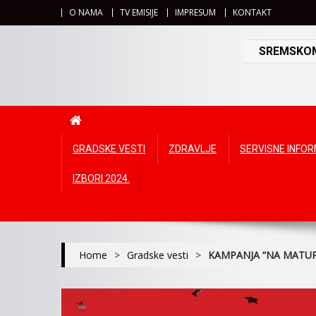
O NAMA
TV EMISIJE
IMPRESUM
KONTAKT
SREMSKOMI
GRADSKE VESTI
ZDRAVLJE
SERVISNE INFO
IZBORI 2024.
Home
>
Gradske vesti
>
KAMPANJA “NA MATU