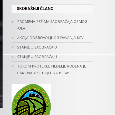
SKORAŠNJI ČLANCI
PROMENA REŽIMA SAOBRAĆAJA OSMOG
JULA
AKCIJA DOBROVOLJNOG DAVANJA KRVI
STANJE U SAOBRAĆAJU
STANJE U SAOBRAĆAJU
TOKOM PROTEKLE NEDELJE ROĐENA JE
ČAK DVADESET I JEDNA BEBA!