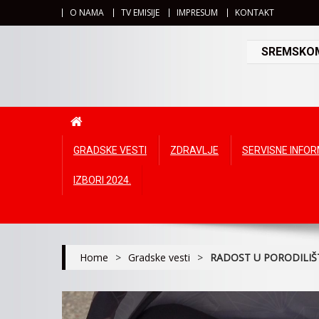
O NAMA
TV EMISIJE
IMPRESUM
KONTAKT
SREMSKOMI
GRADSKE VESTI
ZDRAVLJE
SERVISNE INFO
IZBORI 2024.
Home
>
Gradske vesti
>
RADOST U PORODILIŠ