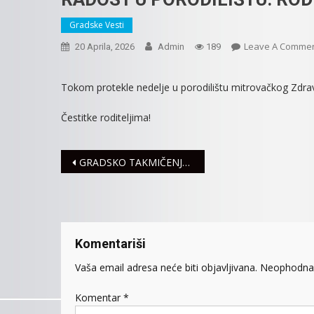
Gradske Vesti
Leave A Comme
20 Aprila, 2026
Admin
189
Tokom protekle nedelje u porodilištu mitrovačkog Zdra
Čestitke roditeljima!
Navigacija
GRADSKO TAKMIČENJE U PRUŽANJU PRVE POMOĆI
članaka
Komentariši
Vaša email adresa neće biti objavljivana.
Neophodna 
Komentar
*