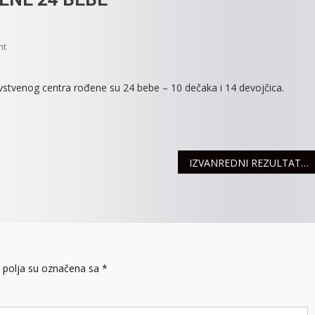
On
nt
RADOST
U
vstvenog centra rođene su 24 bebe – 10 dečaka i 14 devojčica.
PORODILIŠTU:
ROĐENE
24
BEBE
IZVANREDNI REZULTATI KAJAKAŠA
polja su označena sa
*