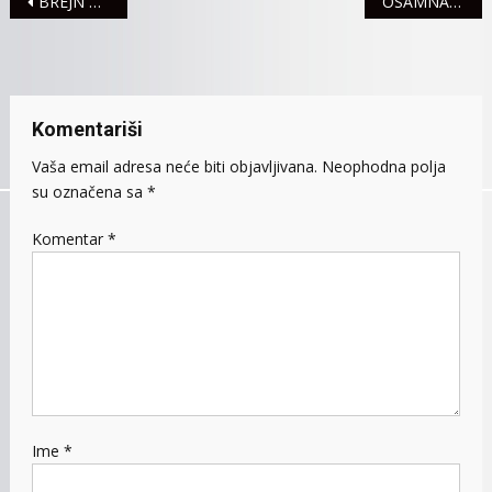
Navigacija
BREJN ROTOVI PROTIV PREVIŠE NETA I OSTALIH ŠTETA
OSAMNAESTI PO REDU “DAN MAGARIĆA”
članaka
Komentariši
Vaša email adresa neće biti objavljivana.
Neophodna polja
su označena sa
*
Komentar
*
Ime
*