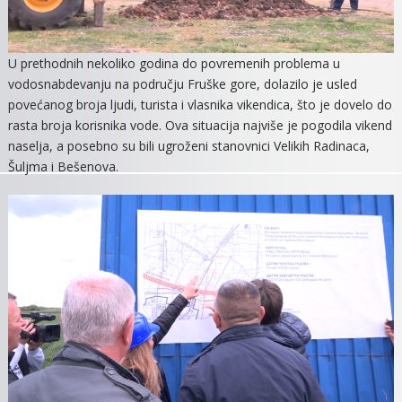
U prethodnih nekoliko godina do povremenih problema u
vodosnabdevanju na području Fruške gore, dolazilo je usled
povećanog broja ljudi, turista i vlasnika vikendica, što je dovelo do
rasta broja korisnika vode. Ova situacija najviše je pogodila vikend
naselja, a posebno su bili ugroženi stanovnici Velikih Radinaca,
Šuljma i Bešenova.