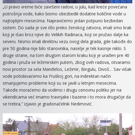
„U pravo vreme biće završeni radovi, u julu, kad kreće povećana
potrošnja vode, kako bismo obezbedili dodatne količine vode u
najtoplijim mesecima. Napravićemo jedan potpuno bezbedan
sistem. Do sada je sve išlo preko ženskog zatvora, imali smo krak
koji je išao kroz njive do Velikih Radinaca, koji se pružao dalje ka
severu. Nismo imali direktnu vezu ovog dela grada, gde takođe do
pre 50 godina nije bilo stanovnika, naselje je tek kasnije niklo. S
druge strane, na tom drugom starom kraku koji je urađen pre 40
godina i pruža se ležimirskim putem, zbog ovih radova, otvaramo
novi prostor za sela Manđelos, Ležimir, Bingulu, Divoš… Sav višak
vode potiskivaćemo ka Fruškoj gori, na indirektan način
smanjujemo probleme koji su se javili u letnjim mesecima.
Takođe moraćemo da vodimo i drugu cenovnu politku jer na
vikendicama već imamo travnjake i bazene i to mora drugačije da
se tretira,” izjavio je gradonačelnik Nedimović.