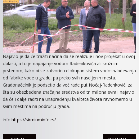
Najavio je da će tražiti načina da se realizuje i nov projekat u ovoj
oblasti, a to je napajanje vodom Radenikovića ali kružnim
prstenom, kako bi se zatvorio celokupan sistem vodosnabdevanja
od fabrike vode u gradu, pa preko svih naseljenih mesta.
Gradonačelnik je podsetio da već rade put Noćaj-Radenković, za
šta su obezbeđena značajna sredstva od tri miliona evra i najavio
da će i dalje raditi na unapređenju kvaliteta života ravnomerno u
svim mestima na području grada.
info:
https://sirmiuminfo.rs/