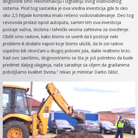
dogovorili smo rekonstrukciju i izgradnju ovog vodovodnog
sistema. Plod tog sastanka je ova vredna investicija gde bi oko
oko 2,5 hiljade korisnika imalo rešeno vodosnabdevanje. Deo tog
cevovoda prolazi ispod autoputa, samim tim ova investicija
postaje važna, složena i tehnički veoma zahtevna za izvođenje.
Obišli smo radove, kako bismo se uverili da li postoje neki
problemi ili dodatni napori koje bismo uložili, da bi ovi radovi
uspešno bili okončani u drugoj polovini jula, dakle realtivno brzo.
Kad ovo završimo, dogovorićemo se šta je još potrebno da bude
predmet daljeg ulaganja, naše saradnje sa ciljem da građanima
poboljšamo kvalitet života,” rekao je ministar Darko Glišić.