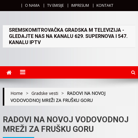
O NAMA
TV EMISIJE
IMPRESUM
KONTAKT
SREMSKOMITROVAČKA GRADSKA M TELEVIZIJA -
GLEDAJTE NAS NA KANALU 629. SUPERNOVA I 547.
KANALU IPTV
Home
>
Gradske vesti
>
RADOVI NA NOVOJ
VODOVODNOJ MREŽI ZA FRUŠKU GORU
RADOVI NA NOVOJ VODOVODNOJ
MREŽI ZA FRUŠKU GORU