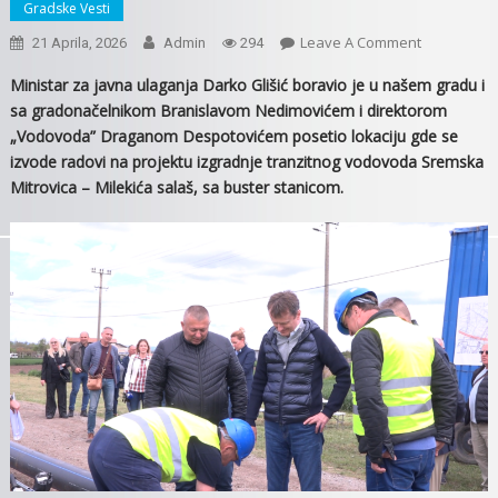
Gradske Vesti
On
Leave A Comment
21 Aprila, 2026
Admin
294
RADOVI
Ministar za javna ulaganja Darko Glišić boravio je u na
šem gradu i
NA
sa
gradonačelnikom Branislavom Nedimovićem i direktorom
NOVOJ
„Vodovoda” Draganom Despotovićem posetio lokaciju gde se
VODOVODN
izvode radovi na projektu izgradnje tranzitnog vodovoda Sremska
MREŽI
Mitrovica – Milekića salaš, sa buster stanicom.
ZA
FRUŠKU
GORU