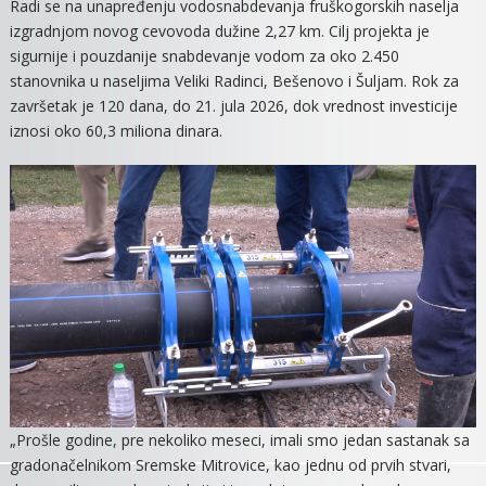
Radi se na unapređenju vodosnabdevanja fruškogorskih naselja
izgradnjom novog cevovoda dužine 2,27 km. Cilj projekta je
sigurnije i pouzdanije snabdevanje vodom za oko 2.450
stanovnika u naseljima Veliki Radinci, Bešenovo i Šuljam. Rok za
završetak je 120 dana, do 21. jula 2026, dok vrednost investicije
iznosi oko 60,3 miliona dinara.
„Prošle godine, pre nekoliko meseci, imali smo jedan sastanak sa
gradonačelnikom Sremske Mitrovice, kao jednu od prvih stvari,