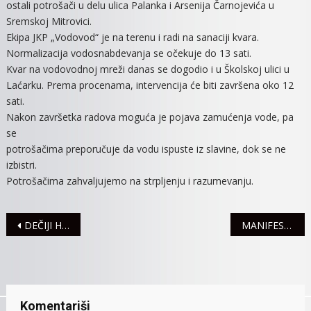
ostali potrošači u delu ulica Palanka i Arsenija Čarnojevića u
BEZ
Sremskoj Mitrovici.
VODE
Ekipa JKP „Vodovod“ je na terenu i radi na sanaciji kvara.
DEO
Normalizacija vodosnabdevanja se očekuje do 13 sati.
GRADSKIH
ULICA
Kvar na vodovodnoj mreži danas se dogodio i u Školskoj ulici u
Laćarku. Prema procenama, intervencija će biti završena oko 12
sati.
Nakon završetka radova moguća je pojava zamućenja vode, pa
se
potrošačima preporučuje da vodu ispuste iz slavine, dok se ne
izbistri.
Potrošačima zahvaljujemo na strpljenju i razumevanju.
Navigacija
DEČIJI HOR ŠKOLE “PETAR KRANČEVIĆ” DONEO SREBRO SA “HORFESTA”
MANIFESTACIJA “DAN MAGARICA” U SRP “ZASAVICA”
članaka
Komentariši