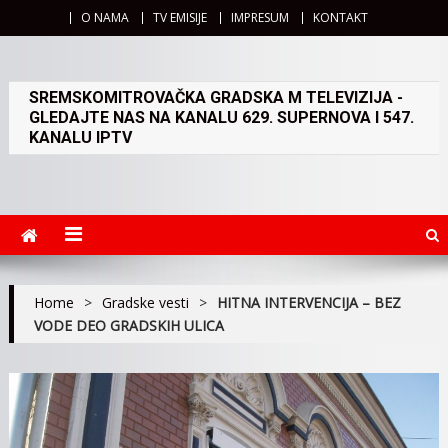
O NAMA
TV EMISIJE
IMPRESUM
KONTAKT
SREMSKOMITROVAČKA GRADSKA M TELEVIZIJA -
GLEDAJTE NAS NA KANALU 629. SUPERNOVA I 547.
KANALU IPTV
Home
>
Gradske vesti
>
HITNA INTERVENCIJA – BEZ
VODE DEO GRADSKIH ULICA