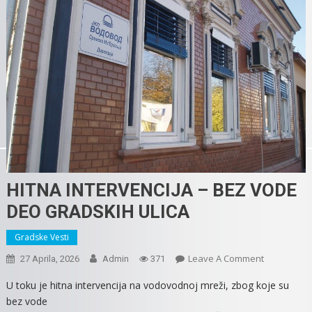
HITNA INTERVENCIJA – BEZ VODE
DEO GRADSKIH ULICA
Gradske Vesti
On
Leave A Comment
27 Aprila, 2026
Admin
371
HITNA
U toku je hitna intervencija na vodovodnoj mreži, zbog koje su
INTERVENCI
bez vode
–