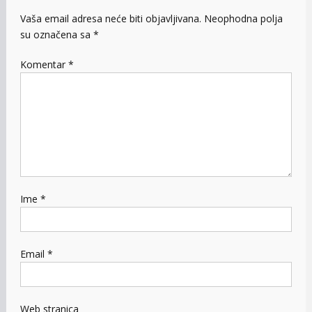
Vaša email adresa neće biti objavljivana.
Neophodna polja
su označena sa
*
Komentar
*
Ime
*
Email
*
Web stranica