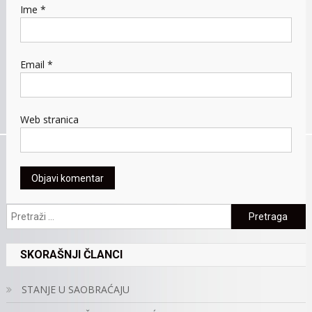
Ime
*
Email
*
Web stranica
Pretraga:
SKORAŠNJI ČLANCI
STANJE U SAOBRAĆAJU