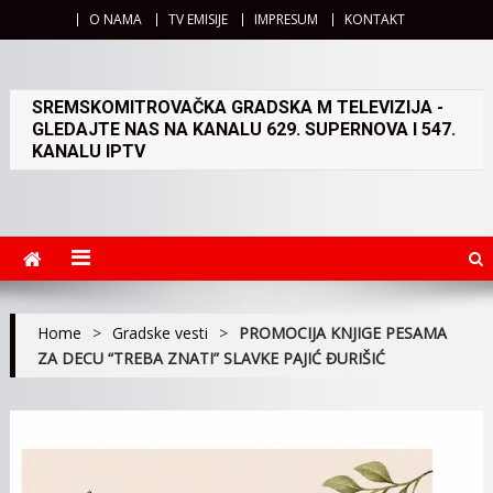
O NAMA
TV EMISIJE
IMPRESUM
KONTAKT
SREMSKOMITROVAČKA GRADSKA M TELEVIZIJA -
GLEDAJTE NAS NA KANALU 629. SUPERNOVA I 547.
KANALU IPTV
Home
>
Gradske vesti
>
PROMOCIJA KNJIGE PESAMA
ZA DECU “TREBA ZNATI” SLAVKE PAJIĆ ĐURIŠIĆ