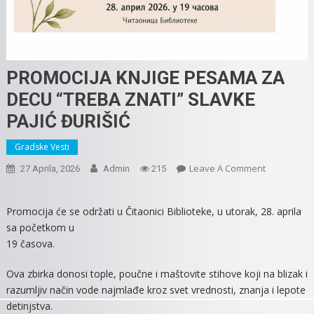
PROMOCIJA KNJIGE PESAMA ZA
DECU “TREBA ZNATI” SLAVKE
PAJIĆ ĐURIŠIĆ
Gradske Vesti
On
Leave A Comment
27 Aprila, 2026
Admin
215
PROMOCIJA
KNJIGE
Promocija će se održati u Čitaonici Biblioteke, u utorak, 28. aprila
PESAMA
sa početkom u
ZA
19 časova.
DECU
“TREBA
Ova zbirka donosi tople, poučne i maštovite stihove koji na blizak i
ZNATI”
razumljiv način vode najmlađe kroz svet vrednosti, znanja i lepote
SLAVKE
detinjstva.
PAJIĆ