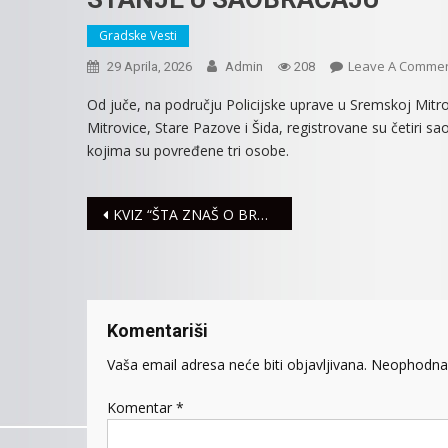
Gradske Vesti
Leave A Comme
29 Aprila, 2026
Admin
208
Od juče, na području Policijske uprave u Sremskoj Mitrov
Mitrovice, Stare Pazove i Šida, registrovane su četiri s
kojima su povređene tri osobe.
Navigacija
KVIZ “ŠTA ZNAŠ O BRANKU ĆOPIĆU?”
članaka
Komentariši
Vaša email adresa neće biti objavljivana.
Neophodna 
Komentar
*