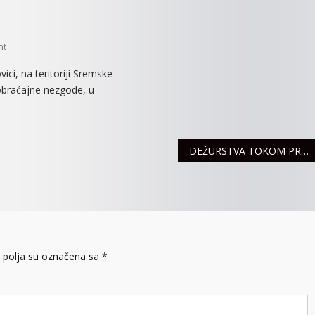
On
nt
STANJE
ici, na teritoriji Sremske
U
aobraćajne nezgode, u
SAOBRAĆAJU
DEŽURSTVA TOKOM PRAZNIKA
polja su označena sa
*