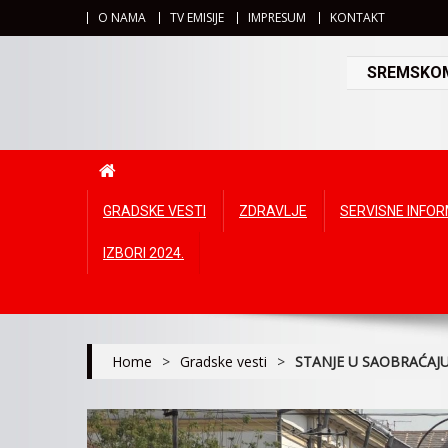
O NAMA
TV EMISIJE
IMPRESUM
KONTAKT
SREMSKOMI
GRADSKE VESTI
ZDRAVLJE
SERVISNE INFO
IZBORI 2024.
Home
>
Gradske vesti
>
STANJE U SAOBRAĆAJ