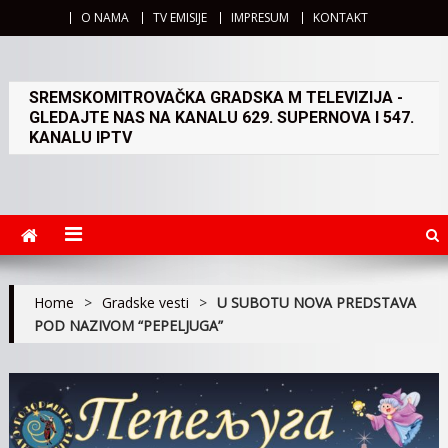
O NAMA
TV EMISIJE
IMPRESUM
KONTAKT
SREMSKOMITROVAČKA GRADSKA M TELEVIZIJA -
GLEDAJTE NAS NA KANALU 629. SUPERNOVA I 547.
KANALU IPTV
Home
>
Gradske vesti
>
U SUBOTU NOVA PREDSTAVA
POD NAZIVOM “PEPELJUGA”