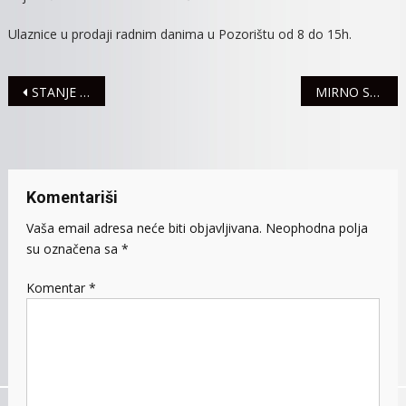
NAZIVOM
Ulaznice u prodaji radnim danima u Pozorištu od 8 do 15h.
“PEPELJUGA”
Navigacija
STANJE U SAOBRAĆAJU
MIRNO STANJE U SAOBRAĆAJU
članaka
Komentariši
Vaša email adresa neće biti objavljivana.
Neophodna polja
su označena sa
*
Komentar
*