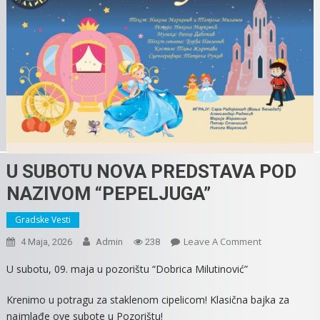
U SUBOTU NOVA PREDSTAVA POD
NAZIVOM “PEPELJUGA”
Gradske Vesti
On
Leave A Comment
4 Maja, 2026
Admin
238
U
U subotu, 09. maja u pozorištu “Dobrica Milutinović”
SUBOTU
NOVA
Krenimo u potragu za staklenom cipelicom! Klasična bajka za
PREDSTAVA
najmlađe ove subote u Pozorištu!
POD