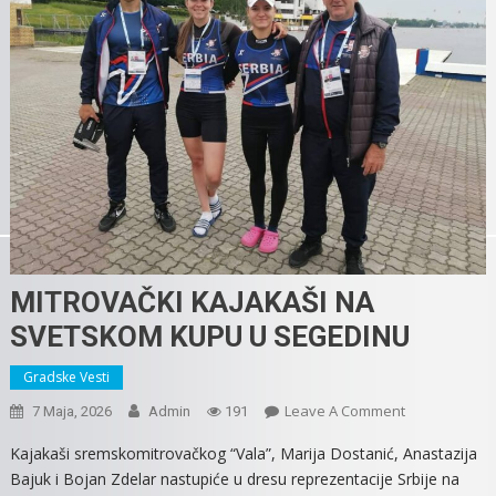
MITROVAČKI KAJAKAŠI NA
SVETSKOM KUPU U SEGEDINU
Gradske Vesti
On
Leave A Comment
7 Maja, 2026
Admin
191
MITROVAČKI
Kajakaši sremskomitrovačkog “Vala”, Marija Dostanić, Anastazija
KAJAKAŠI
Bajuk i Bojan Zdelar nastupiće u dresu reprezentacije Srbije na
NA