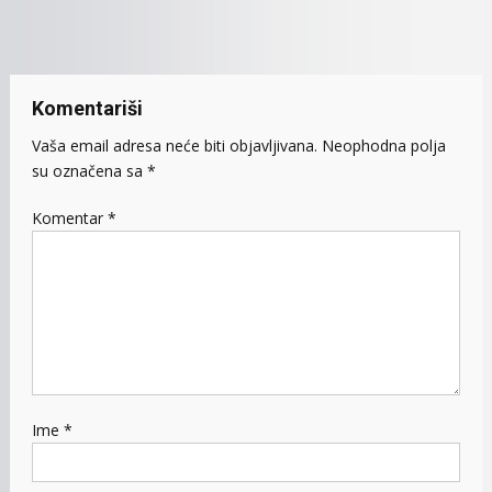
članaka
Komentariši
Vaša email adresa neće biti objavljivana.
Neophodna polja
su označena sa
*
Komentar
*
Ime
*