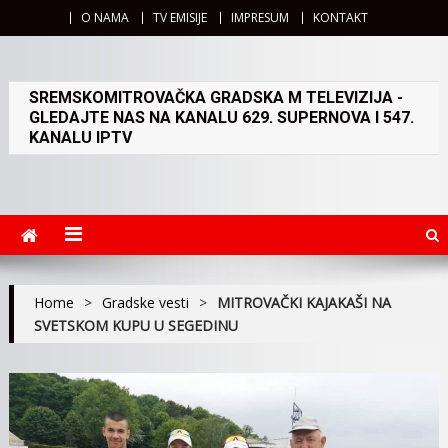
O NAMA
TV EMISIJE
IMPRESUM
KONTAKT
SREMSKOMITROVAČKA GRADSKA M TELEVIZIJA -
GLEDAJTE NAS NA KANALU 629. SUPERNOVA I 547.
KANALU IPTV
Home
>
Gradske vesti
>
MITROVAČKI KAJAKAŠI NA
SVETSKOM KUPU U SEGEDINU