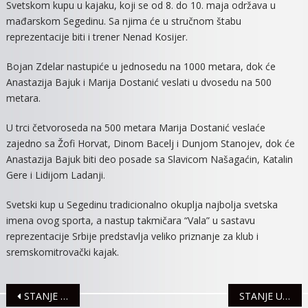
Svetskom kupu u kajaku, koji se od 8. do 10. maja održava u
SVETSKOM
mađarskom Segedinu. Sa njima će u stručnom štabu
KUPU
reprezentacije biti i trener Nenad Kosijer.
U
SEGEDINU
Bojan Zdelar nastupiće u jednosedu na 1000 metara, dok će
Anastazija Bajuk i Marija Dostanić veslati u dvosedu na 500
metara.
U trci četvoroseda na 500 metara Marija Dostanić veslaće
zajedno sa Žofi Horvat, Dinom Bacelj i Dunjom Stanojev, dok će
Anastazija Bajuk biti deo posade sa Slavicom Našagaćin, Katalin
Gere i Lidijom Ladanji.
Svetski kup u Segedinu tradicionalno okuplja najbolja svetska
imena ovog sporta, a nastup takmičara “Vala” u sastavu
reprezentacije Srbije predstavlja veliko priznanje za klub i
sremskomitrovački kajak.
Navigacija
STANJE U SAOBRAĆAJU
STANJE U SAOBRAĆAJU