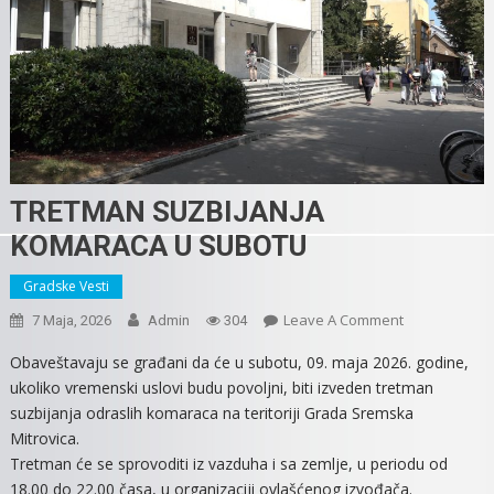
TRETMAN SUZBIJANJA
KOMARACA U SUBOTU
Gradske Vesti
On
Leave A Comment
7 Maja, 2026
Admin
304
TRETMAN
Obaveštavaju se građani da će u subotu, 09. maja 2026. godine,
SUZBIJANJA
ukoliko vremenski uslovi budu povoljni, biti izveden tretman
KOMARACA
suzbijanja odraslih komaraca na teritoriji Grada Sremska
U
Mitrovica.
SUBOTU
Tretman će se sprovoditi iz vazduha i sa zemlje, u periodu od
18.00 do 22.00 časa, u organizaciji ovlašćenog izvođača.