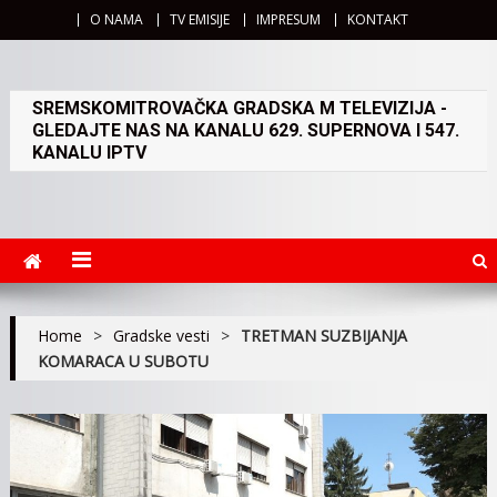
O NAMA
TV EMISIJE
IMPRESUM
KONTAKT
SREMSKOMITROVAČKA GRADSKA M TELEVIZIJA -
GLEDAJTE NAS NA KANALU 629. SUPERNOVA I 547.
KANALU IPTV
Home
>
Gradske vesti
>
TRETMAN SUZBIJANJA
KOMARACA U SUBOTU