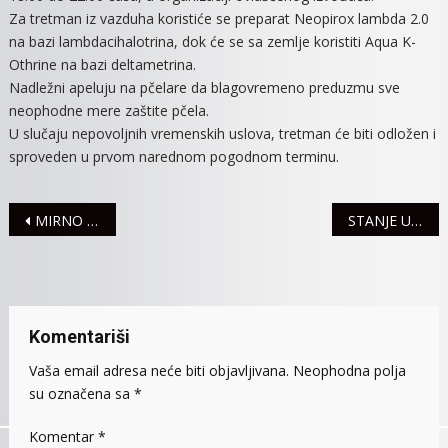
Za tretman iz vazduha koristiće se preparat Neopirox lambda 2.0
na bazi lambdacihalotrina, dok će se sa zemlje koristiti Aqua K-
Othrine na bazi deltametrina.
Nadležni apeluju na pčelare da blagovremeno preduzmu sve
neophodne mere zaštite pčela.
U slučaju nepovoljnih vremenskih uslova, tretman će biti odložen i
sproveden u prvom narednom pogodnom terminu.
Navigacija
MIRNO STANJE NA PUTEVIMA SREMA
STANJE U SAOBRAĆAJU
članaka
Komentariši
Vaša email adresa neće biti objavljivana.
Neophodna polja
su označena sa
*
Komentar
*