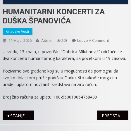
HUMANITARNI KONCERTI ZA
DUŠKA ŠPANOVIĆA
Gradske Vesti
On
Leave A Comment
11 Maja, 2026
Admin
203
HUMANITAR
U sredu, 13. maja, u pozorištu “Dobrica Milutinović” održaće se
KONCERTI
dva koncerta humanitarnog karaktera, sa početkom u 19 časova.
ZA
DUŠKA
Pozivamo sve građane koji su u mogućnosti da pomognu da
ŠPANOVIĆA
svojim dolaskom pruže podršku Darku, što takođe mogu da
urade i uplatom novčanih sredstava na žiro račun.
Broj žiro računa za uplatu: 160-550010064758439
Navigacija
STANJE U SAOBRAĆAJU
PREDSTAVA “LJUBAVNIK” PO ČETVRTI PUT U NAŠEM GRADU
članaka