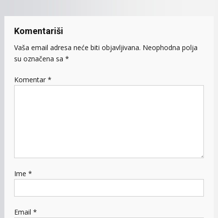
Komentariši
Vaša email adresa neće biti objavljivana.
Neophodna polja
su označena sa
*
Komentar
*
Ime
*
Email
*