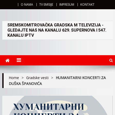
O NAMA
TV EMISIJE
IMPRESUM
KONTAKT
SREMSKOMITROVAČKA GRADSKA M TELEVIZIJA -
GLEDAJTE NAS NA KANALU 629. SUPERNOVA I 547.
KANALU IPTV
Home
>
Gradske vesti
>
HUMANITARNI KONCERTI ZA
DUŠKA ŠPANOVIĆA