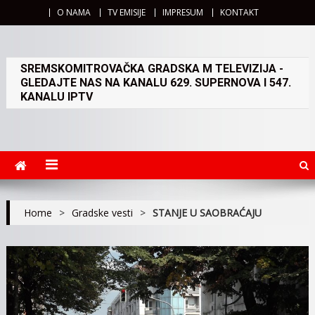
O NAMA
TV EMISIJE
IMPRESUM
KONTAKT
SREMSKOMITROVAČKA GRADSKA M TELEVIZIJA -
GLEDAJTE NAS NA KANALU 629. SUPERNOVA I 547.
KANALU IPTV
Home
>
Gradske vesti
>
STANJE U SAOBRAĆAJU