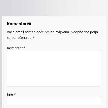
članaka
Komentariši
Vaša email adresa neće biti objavljivana.
Neophodna polja
su označena sa
*
Komentar
*
Ime
*