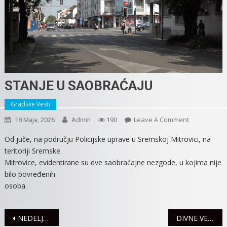
STANJE U SAOBRAĆAJU
Gradske Vesti
On
Leave A Comment
18 Maja, 2026
Admin
190
STANJE
Od juče, na području Policijske uprave u Sremskoj Mitrovici, na
U
teritoriji Sremske
SAOBRAĆAJ
Mitrovice, evidentirane su dve saobraćajne nezgode, u kojima nije
bilo povređenih
osoba.
Navigacija
NEDELJA OTVORENIH VRATA ZA HPV VAKCINACIJU
DIVNE VESTI IZ PORODILIŠTA