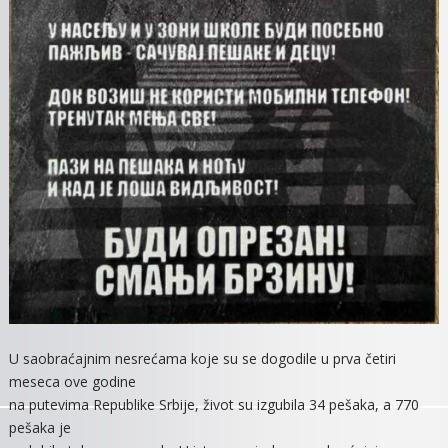
U saobraćajnim nesrećama koje su se dogodile u prva četiri
meseca ove godine
na putevima Republike Srbije, život su izgubila 34 pešaka, a 770
pešaka je