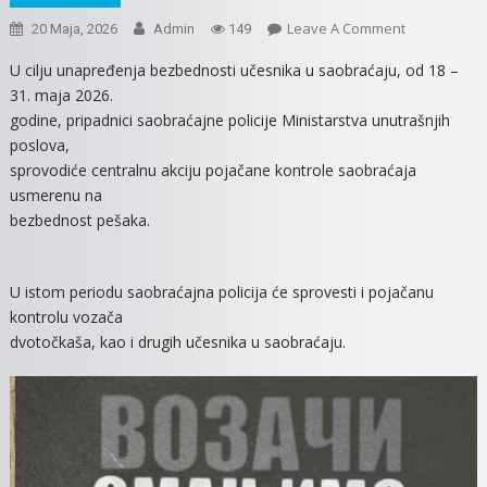
On
Leave A Comment
20 Maja, 2026
Admin
149
NAJAVA
U cilju unapređenja bezbednosti učesnika u saobraćaju, od 18 –
AKCIJE
31. maja 2026.
SAOBRAĆAJ
godine, pripadnici saobraćajne policije Ministarstva unutrašnjih
POLICIJE
poslova,
sprovodiće centralnu akciju pojačane kontrole saobraćaja
usmerenu na
bezbednost pešaka.
U istom periodu saobraćajna policija će sprovesti i pojačanu
kontrolu vozača
dvotočkaša, kao i drugih učesnika u saobraćaju.