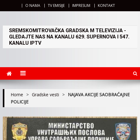
O NAMA
TV EMISIJE
IMPRESUM
KONTAKT
SREMSKOMITROVAČKA GRADSKA M TELEVIZIJA -
GLEDAJTE NAS NA KANALU 629. SUPERNOVA I 547.
KANALU IPTV
Home
>
Gradske vesti
>
NAJAVA AKCIJE SAOBRAĆAJNE
POLICIJE