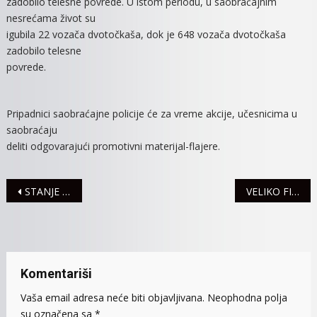
zadobilo telesne povrede. U istom periodu, u saobraćajnim
nesrećama život su
igubila 22 vozača dvotočkaša, dok je 648 vozača dvotočkaša
zadobilo telesne
povrede.
Pripadnici saobraćajne policije će za vreme akcije, učesnicima u
saobraćaju
deliti odgovarajući promotivni materijal-flajere.
Navigacija
STANJE NA PUTEVIMA
VELIKO FINALE KVIZA “ŠTA ZNAŠ O BRANKU ĆOPIĆU?”
članaka
Komentariši
Vaša email adresa neće biti objavljivana.
Neophodna polja
su označena sa
*