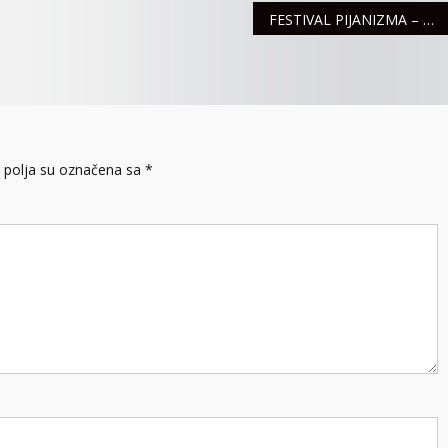
FESTIVAL PIJANIZMA – SUSRET MLADOSTI, PIJANIZMA I MUZIKE
ZA
JUN
MESEC
polja su označena sa
*