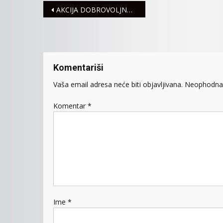
Navigacija
AKCIJA DOBROVOLJNOG DAVANJA KRVI
članaka
Komentariši
Vaša email adresa neće biti objavljivana.
Neophodna 
Komentar
*
Ime
*