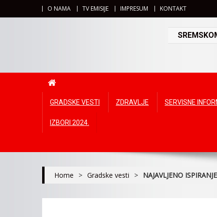
O NAMA
TV EMISIJE
IMPRESUM
KONTAKT
SREMSKOMI
GRADSKE VESTI
ZDRAVLJE
SERVISNE INFO
IZBORI 2024.
Home
>
Gradske vesti
>
NAJAVLJENO ISPIRAN