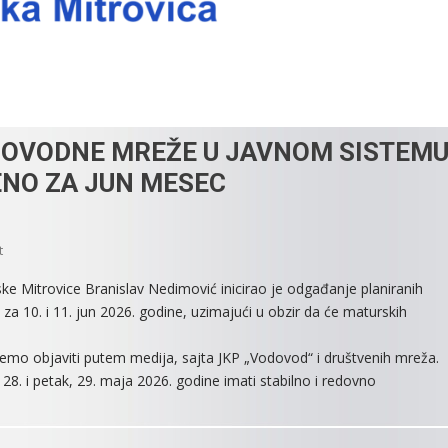
DOVODNE MREŽE U JAVNOM SISTEM
NO ZA JUN MESEC
On
t
NAJAVLJENO
e Mitrovice Branislav Nedimović inicirao je odgađanje planiranih
ISPIRANJE
a 10. i 11. jun 2026. godine, uzimajući u obzir da će maturskih
VODOVODNE
MREŽE
emo objaviti putem medija, sajta JKP „Vodovod“ i društvenih mreža.
U
28. i petak, 29. maja 2026. godine imati stabilno i redovno
JAVNOM
SISTEMU
VODOSNABDEVANJA
ODGOĐENO