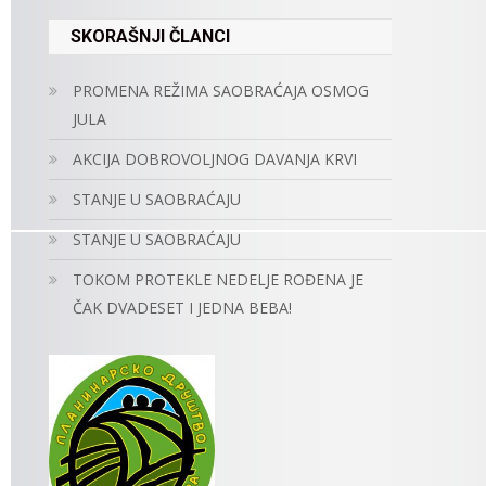
SKORAŠNJI ČLANCI
PROMENA REŽIMA SAOBRAĆAJA OSMOG
JULA
AKCIJA DOBROVOLJNOG DAVANJA KRVI
STANJE U SAOBRAĆAJU
STANJE U SAOBRAĆAJU
TOKOM PROTEKLE NEDELJE ROĐENA JE
ČAK DVADESET I JEDNA BEBA!