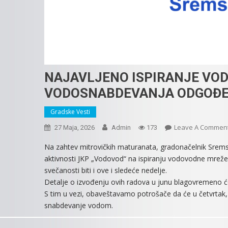
NAJAVLJENO ISPIRANJE VO
VODOSNABDEVANJA ODGOĐE
Gradske Vesti
Leave A Commen
27 Maja, 2026
Admin
173
Na zahtev mitrovičkih maturanata, gradonačelnik Sremsk
aktivnosti JKP „Vodovod“ na ispiranju vodovodne mreže z
svečanosti biti i ove i sledeće nedelje.
Detalje o izvođenju ovih radova u junu blagovremeno ć
S tim u vezi, obaveštavamo potrošače da će u četvrtak, 
snabdevanje vodom.