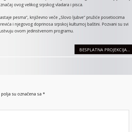
ževni značaj ovog velikog srpskog vladara i pisca.
astaje pesma“, književno veče „Slovo ljubve“ pružiće posetiocima
revića i njegovog doprinosa srpskoj kulturnoj baštini. Pozvani su svi
prisustvuju ovom jedinstvenom programu.
BESPLATNA PROJEKCIJA FILMA “VOLJENA”
polja su označena sa
*