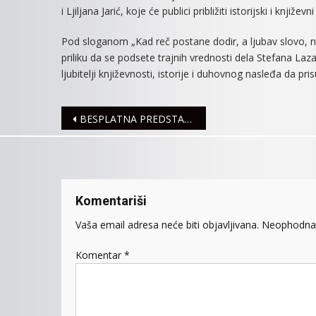
i Ljiljana Jarić, koje će publici približiti istorijski i knji
Pod sloganom „Kad reč postane dodir, a ljubav slovo, n
priliku da se podsete trajnih vrednosti dela Stefana Laza
ljubitelji književnosti, istorije i duhovnog nasleđa da 
Navigacija
BESPLATNA PREDSTAVA ZA DECU
članaka
Komentariši
Vaša email adresa neće biti objavljivana.
Neophodna 
Komentar
*