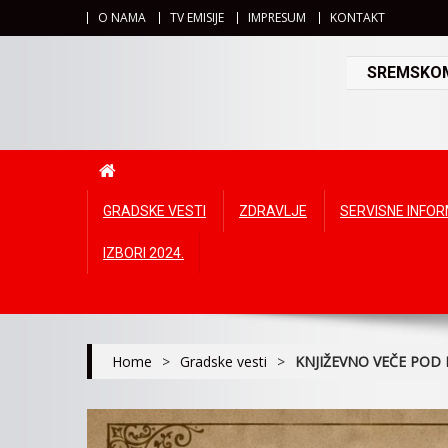
O NAMA
TV EMISIJE
IMPRESUM
KONTAKT
SREMSKOMI
GRADSKE VESTI
ZDRAVLJE
SERVISNE INFO
IZBORI 2024.
Home
>
Gradske vesti
>
KNJIŽEVNO VEČE POD 