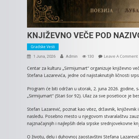
KNJIŽEVNO VEČE POD NAZIV
Gradske Vesti
Leave A Comment
1 Juna, 2026
Admin
130
Centar za kulturu „Sirmijumart“ organizuje književno v
Stefana Lazarevića, jedne od najistaknutijih ličnosti srps
Program će biti održan u utorak, 2. juna 2026. godine,
„Sirmijumart“ (Stari šor 92). Ulaz za sve posetioce je be
Stefan Lazarević, poznat kao vitez, državnik, književnik i
nasleđu. Posebno mesto u njegovom stvaralaštvu zauzi
najznačajnijih i najlepših dela srpske srednjovekovne knj
O životu, delu i duhovnoj zaostavštini Stefana Lazarević