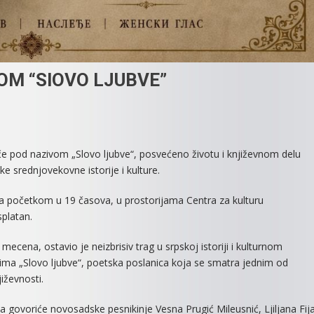
OM “SlOVO LJUBVE”
On
KNJIŽEVNO
eče pod nazivom „Slovo ljubve“, posvećeno životu i književnom delu
VEČE
ke srednjovekovne istorije i kulture.
POD
NAZIVOM
 sa početkom u 19 časova, u prostorijama Centra za kulturu
“SlOVO
splatan.
LJUBVE”
 mecena, ostavio je neizbrisiv trag u srpskoj istoriji i kulturnom
ma „Slovo ljubve“, poetska poslanica koja se smatra jednim od
iževnosti.
a govoriće novosadske pesnikinje Vesna Prugić Mileusnić, Ljiljana Fij