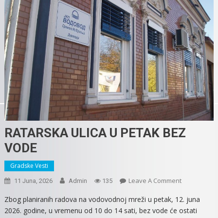
RATARSKA ULICA U PETAK BEZ
VODE
Gradske Vesti
On
Leave A Comment
11 Juna, 2026
Admin
135
RATARSKA
Zbog planiranih radova na vodovodnoj mreži u petak, 12. juna
ULICA
2026. godine, u vremenu od 10 do 14 sati, bez vode će ostati
U