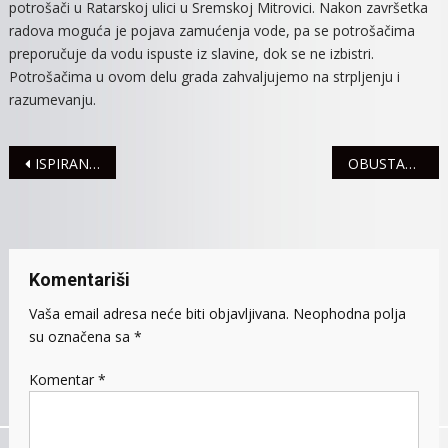
potrošači u Ratarskoj ulici u Sremskoj Mitrovici. Nakon završetka
PETAK
radova moguća je pojava zamućenja vode, pa se potrošačima
BEZ
preporučuje da vodu ispuste iz slavine, dok se ne izbistri.
VODE
Potrošačima u ovom delu grada zahvaljujemo na strpljenju i
razumevanju.
Navigacija
ISPIRANJE VODOVODNE MREŽE ZAVRŠENO U NAJVEĆEM DELU GRADA,DANAS NASTAVAK RADOVA
OBUSTAVA SAOBRAĆAJA NA PUTU BEŠENOVAČKI PRNJAVOR-CRVENI ČOT
članaka
Komentariši
Vaša email adresa neće biti objavljivana.
Neophodna polja
su označena sa
*
Komentar
*