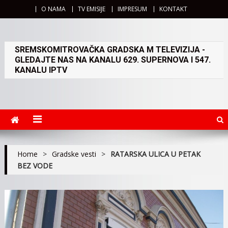
O NAMA
TV EMISIJE
IMPRESUM
KONTAKT
SREMSKOMITROVAČKA GRADSKA M TELEVIZIJA -
GLEDAJTE NAS NA KANALU 629. SUPERNOVA I 547.
KANALU IPTV
Home
>
Gradske vesti
>
RATARSKA ULICA U PETAK
BEZ VODE